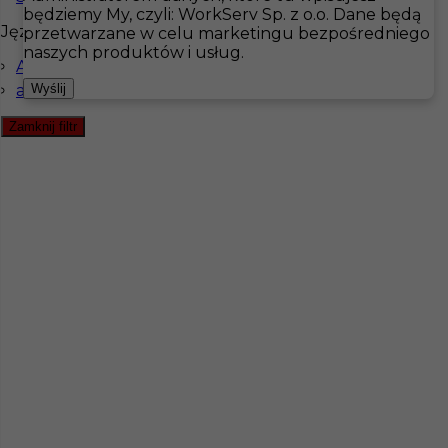
będziemy My, czyli: WorkServ Sp. z o.o. Dane będą
Języki
przetwarzane w celu marketingu bezpośredniego
Hotistin
Oferty pracy
Handyman
naszych produktów i usług.
Angielski komunikatywny
Pokaż filtr
angielski podstawowy
Wyślij
Zamknij filtr
Praca w Szwecji - pracownik gospodarczy / złota
rączka
Kategoria
Handyman
,
Ogrodnictwo
Lokalizacja
Sztokholm
,
Szwecja