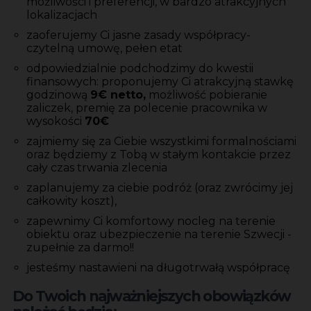
możliwości i preferencji, w bardzo atrakcyjnych
lokalizacjach
zaoferujemy Ci jasne zasady współpracy-
czytelną umowę, pełen etat
odpowiedzialnie podchodzimy do kwestii
finansowych: proponujemy Ci atrakcyjną stawkę
godzinową
9€ netto,
możliwość pobieranie
zaliczek, premię za polecenie pracownika w
wysokości
70€
zajmiemy się za Ciebie wszystkimi formalnościami
oraz będziemy z Tobą w stałym kontakcie przez
cały czas trwania zlecenia
zaplanujemy za ciebie podróż (oraz zwrócimy jej
całkowity koszt),
zapewnimy Ci komfortowy nocleg na terenie
obiektu oraz ubezpieczenie na terenie Szwecji -
zupełnie za darmo!!
jesteśmy nastawieni na długotrwałą współpracę
Do Twoich najważniejszych obowiązków