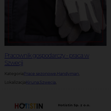
Pracownik gospodarczy - praca w
Szwecji
Kategoria
Prace sezonowe
,
Handyman
,
Lokalizacja
Kiruna
,
Szwecja
,
Hotistin Sp. z o.o.