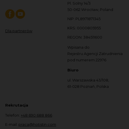
Pl. Solny 14/3
50-062 Wrocław, Poland
NIP: PL8971871345
KRS: 0000805955
Dla partnerów
REGON: 384511600
Wpisana do
Rejestru Agencji Zatrudnienia
pod numerem 22976
Biuro
ul. Warszawska 43/108,
61-028 Poznań, Polska
Rekrutacja
Telefon:
+48 690 688 866
E-mail:
praca@hotistin.com