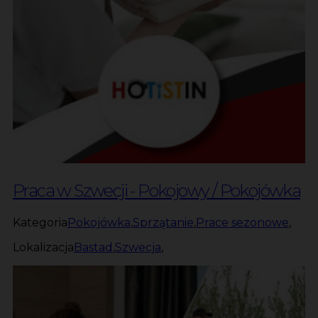
Praca w Szwecji - Pokojowy / Pokojówka
Kategoria
Pokojówka
,
Sprzątanie
,
Prace sezonowe
,
Lokalizacja
Bastad
,
Szwecja
,