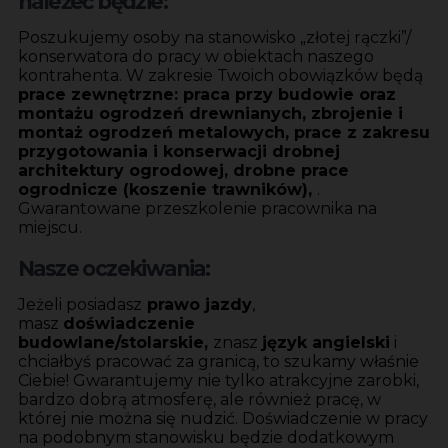
należeć będzie:
Poszukujemy osoby na stanowisko „złotej rączki”/
konserwatora do pracy w obiektach naszego
kontrahenta. W zakresie Twoich obowiązków będą
prace zewnętrzne: praca przy budowie oraz
montażu ogrodzeń drewnianych, zbrojenie i
montaż ogrodzeń metalowych, prace z zakresu
przygotowania i konserwacji drobnej
architektury ogrodowej, drobne prace
ogrodnicze (koszenie trawników),
.
Gwarantowane przeszkolenie pracownika na
miejscu.
Nasze oczekiwania:
Jeżeli posiadasz
prawo jazdy
,
masz
doświadczenie
budowlane/stolarskie,
znasz
język angielski
i
chciałbyś pracować za granicą, to szukamy właśnie
Ciebie! Gwarantujemy nie tylko atrakcyjne zarobki,
bardzo dobrą atmosferę, ale również pracę, w
której nie można się nudzić. Doświadczenie w pracy
na podobnym stanowisku będzie dodatkowym