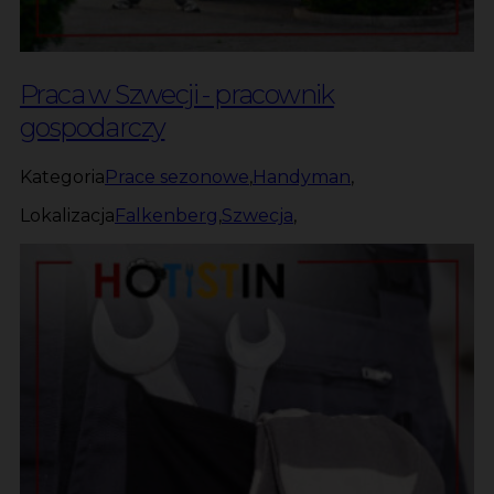
Praca w Szwecji - pracownik
gospodarczy
Kategoria
Prace sezonowe
,
Handyman
,
Lokalizacja
Falkenberg
,
Szwecja
,