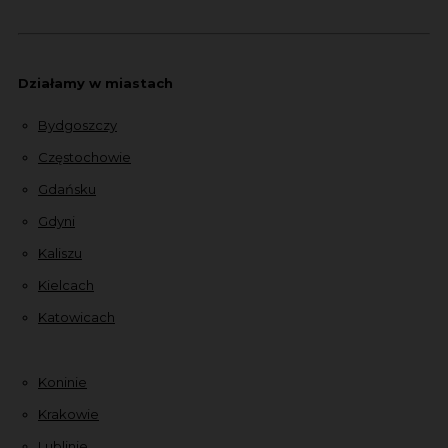
Działamy w miastach
Bydgoszczy
Częstochowie
Gdańsku
Gdyni
Kaliszu
Kielcach
Katowicach
Koninie
Krakowie
Lublinie