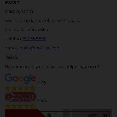
atutem.
Masz pytania?
Skontaktuj się z opiekunem zlecenia
Żaneta Kaczorowska
Telefon:
690688866
e-mail:
praca@hotistin.com
Aplikuj
Nasi pracownicy doceniają współpracę z nami!
4.7/5
4.8/5