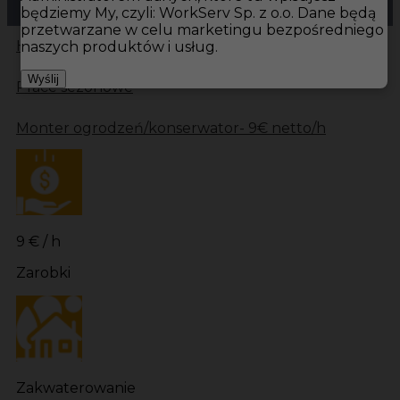
będziemy My, czyli: WorkServ Sp. z o.o. Dane będą
przetwarzane w celu marketingu bezpośredniego
Hotistin
Oferty pracy
Prace sezonowe Szwecja
naszych produktów i usług.
Wyślij
Prace sezonowe
Monter ogrodzeń/konserwator- 9€ netto/h
9 € / h
Zarobki
Zakwaterowanie