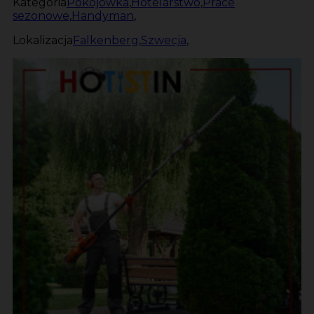
Kategoria
Pokojówka
,
Hotelarstwo
,
Prace
sezonowe
,
Handyman
,
Lokalizacja
Falkenberg
,
Szwecja
,