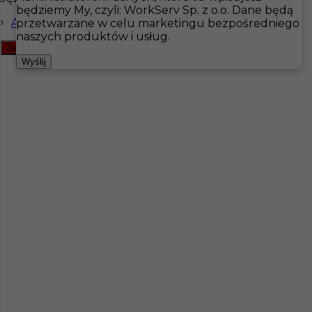
będziemy My, czyli: WorkServ Sp. z o.o. Dane będą
Angielski komunikatywny
przetwarzane w celu marketingu bezpośredniego
Hotistin
Oferty pracy
Ogrodnictwo
naszych produktów i usług.
Zamknij filtr
Pokaż filtr
Wyślij
Praca w Szwecji - pracownik gospodarczy / złota
rączka
Kategoria
Handyman
,
Ogrodnictwo
Lokalizacja
Sztokholm
,
Szwecja