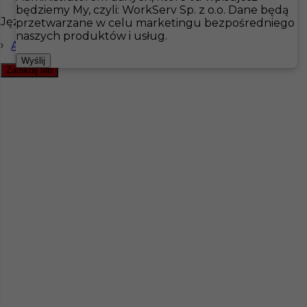
będziemy My, czyli: WorkServ Sp. z o.o. Dane będą
Języki
przetwarzane w celu marketingu bezpośredniego
Hotistin
Oferty pracy
Ogrodnictwo
Falkenberg
naszych produktów i usług.
Angielski komunikatywny
Pokaż filtr
Wyślij
Zamknij filtr
Praca w Szwecji - pracownik gospodarczy
Kategoria
Handyman
,
Ogrodnictwo
Lokalizacja
Falkenberg
,
Szwecja
Wymagane języki
Angielski komunikatywny