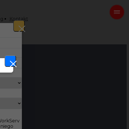
og
Kontakt
 WorkServ
dniego