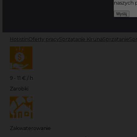
naszych 
Wyślij
Hotistin
Oferty pracy
Sprzątanie Kiruna
Sprzątanie
Spr
9 - 11 € / h
Zarobki
Zakwaterowanie