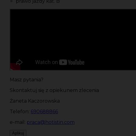
prawo jazdy kat. B
Masz pytania?
Skontaktuj się z opiekunem zlecenia
Żaneta Kaczorowska
Telefon:
690688866
e-mail:
praca@hotistin.com
Aplikuj