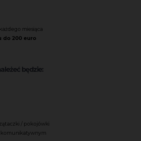
każdego miesiąca
u do 200 euro
leżeć będzie:
ątaczki / pokojówki
ie komunikatywnym