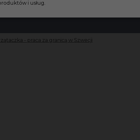
produktów i usług.
zątaczka - praca za granicą w Szwecji