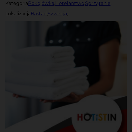
Kategoria
Pokojówka
,
Hotelarstwo
,
Sprzątanie
,
Lokalizacja
Bastad
,
Szwecja
,