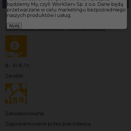
będziemy My, czyli: WorkServ Sp. z o.o. Dane będą
przetwarzane w celu marketingu bezpośredniego
Hotistin
Oferty pracy
Pokojówka Fårö
Pokojówka
naszych produktów i usług.
Wyślij
Sprzątaczka / pokojówka - praca za granicą
8 - 10 € / h
Zarobki
Zakwaterowanie
Zagwarantowane przez pracodawcę