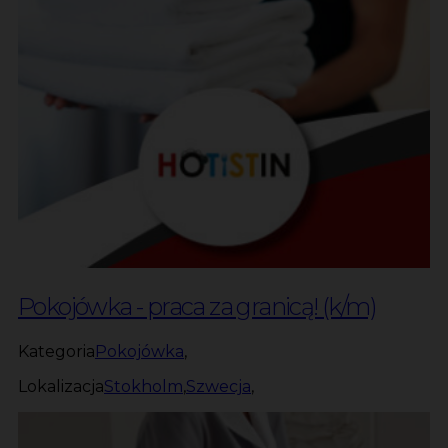
Pokojówka - praca za granicą! (k/m)
Kategoria
Pokojówka
,
Lokalizacja
Stokholm
,
Szwecja
,