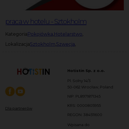
praca w hotelu - Sztokholm
Kategoria
Pokojówka
,
Hotelarstwo
,
Lokalizacja
Sztokholm
,
Szwecja
,
Hotistin Sp. z o.o.
Pl. Solny 14/3
50-062 Wrocław, Poland
NIP: PL8971871345
KRS: 0000805955
Dla partnerów
REGON: 384511600
Wpisana do