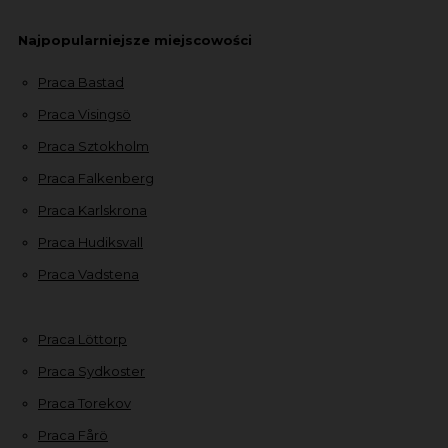
Najpopularniejsze miejscowości
Praca Bastad
Praca Visingsö
Praca Sztokholm
Praca Falkenberg
Praca Karlskrona
Praca Hudiksvall
Praca Vadstena
Praca Löttorp
Praca Sydkoster
Praca Torekov
Praca Fårö