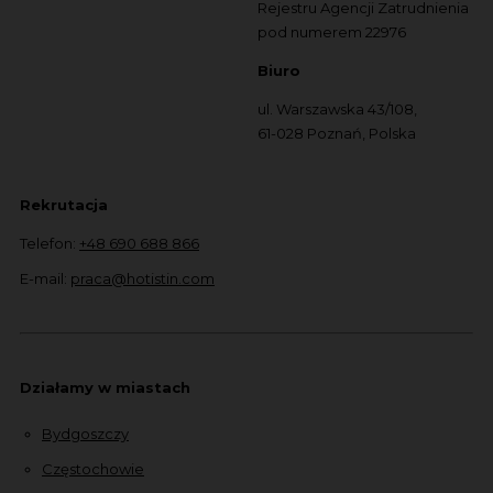
Rejestru Agencji Zatrudnienia
pod numerem 22976
Biuro
ul. Warszawska 43/108,
61-028 Poznań, Polska
Rekrutacja
Telefon:
+48 690 688 866
E-mail:
praca@hotistin.com
Działamy w miastach
Bydgoszczy
Częstochowie