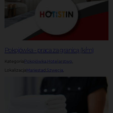
Pokojówka - praca za granicą (k/m)
Kategoria
Pokojówka
,
Hotelarstwo
,
Lokalizacja
Mariestad
,
Szwecja
,