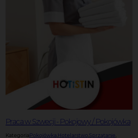
Praca w Szwecji - Pokojowy / Pokojówka
Kategoria
Pokojówka
,
Hotelarstwo
,
Sprzątanie
,