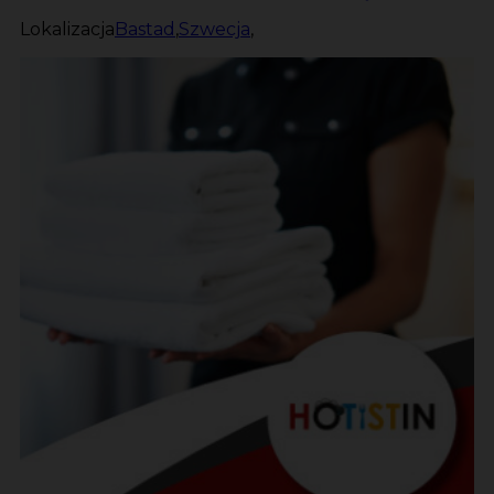
Lokalizacja
Bastad
,
Szwecja
,