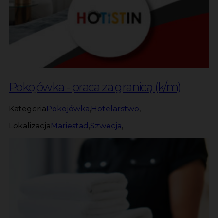
Pokojówka - praca za granicą (k/m)
Kategoria
Pokojówka
,
Hotelarstwo
,
Lokalizacja
Mariestad
,
Szwecja
,