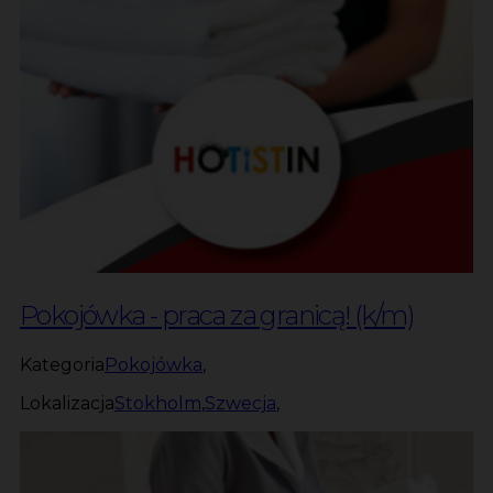
Pokojówka - praca za granicą! (k/m)
Kategoria
Pokojówka
,
Lokalizacja
Stokholm
,
Szwecja
,