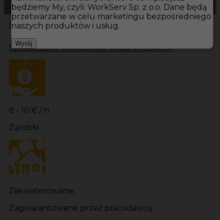
będziemy My, czyli: WorkServ Sp. z o.o. Dane będą
przetwarzane w celu marketingu bezpośredniego
Hotistin
Oferty pracy
Pokojówka Fårö
Pokojówka
naszych produktów i usług.
Wyślij
Sprzątaczka/ pokojówka- praca w Szwecji
8 - 10 € / h
Zarobki
Zakwaterowanie
Zagwarantowane przez pracodawcę