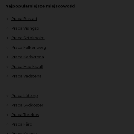
Najpopularniejsze miejscowości
Praca Bastad
Praca Visingsö
Praca Sztokholm
Praca Falkenberg
Praca Karlskrona
Praca Hudiksvall
Praca Vadstena
Praca Löttorp
Praca Sydkoster
Praca Torekov
Praca Fårö
Praca Kalmar