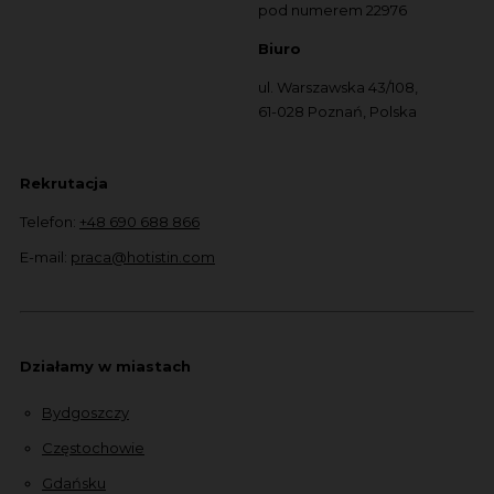
pod numerem 22976
Biuro
ul. Warszawska 43/108,
61-028 Poznań, Polska
Rekrutacja
Telefon:
+48 690 688 866
E-mail:
praca@hotistin.com
Działamy w miastach
Bydgoszczy
Częstochowie
Gdańsku