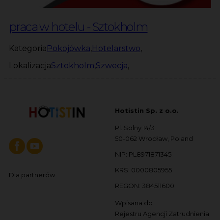
praca w hotelu - Sztokholm
Kategoria
Pokojówka
,
Hotelarstwo
,
Lokalizacja
Sztokholm
,
Szwecja
,
Hotistin Sp. z o.o.
Pl. Solny 14/3
50-062 Wrocław, Poland
NIP: PL8971871345
KRS: 0000805955
Dla partnerów
REGON: 384511600
Wpisana do
Rejestru Agencji Zatrudnienia