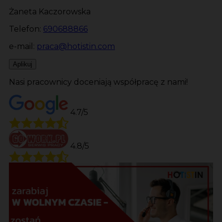
Żaneta Kaczorowska
Telefon:
690688866
e-mail:
praca@hotistin.com
Aplikuj
Nasi pracownicy doceniają współpracę z nami!
4.7/5
4.8/5