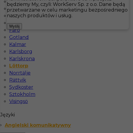
Bastad
będziemy My, czyli: WorkServ Sp. z o.o. Dane będą
Boras
przetwarzane w celu marketingu bezpośredniego
Hotistin
Oferty pracy
Pokojówka
Löttorp
naszych produktów i usług.
Docksta
Falkenberg
Pokaż filtr
Wyślij
Fårö
Gotland
Kalmar
Karlsborg
Karlskrona
Löttorp
Norrtälje
Rättvik
Sydkoster
Praca w Szwecji - pokojówka
Sztokholm
Visingsö
Kategoria
Pokojówka
,
Sprzątanie
Języki
Lokalizacja
Löttorp
,
Szwecja
Angielski komunikatywny
Wymagane języki
Angielski komunikatywny