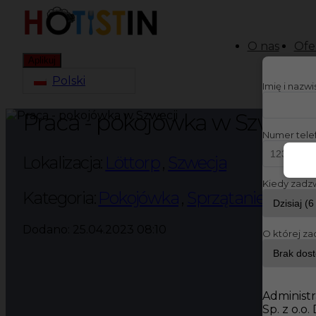
O nas
Ofe
Aplikuj
Polski
Imię i nazw
Praca - pokojówka w Szwecji
Numer tele
Lokalizacja:
Löttorp
,
Szwecja
Kiedy zadz
Kategoria:
Pokojówka
,
Sprzątanie
Dodano: 25.04.2023 08:10
O której za
Administr
Sp. z o.