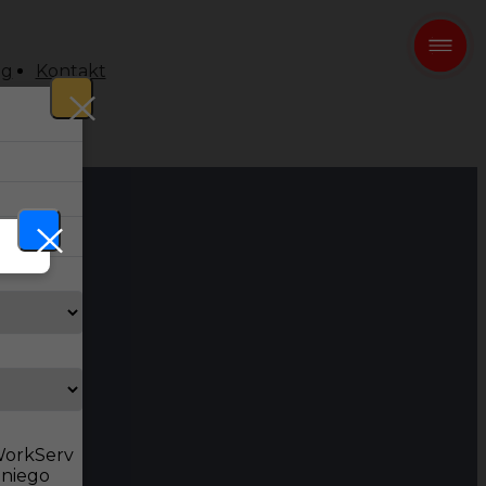
og
Kontakt
 WorkServ
dniego