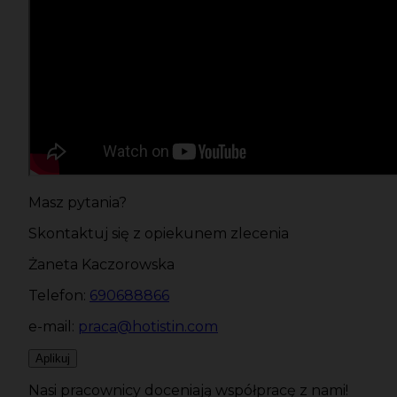
Masz pytania?
Skontaktuj się z opiekunem zlecenia
Żaneta Kaczorowska
Telefon:
690688866
e-mail:
praca@hotistin.com
Aplikuj
Nasi pracownicy doceniają współpracę z nami!