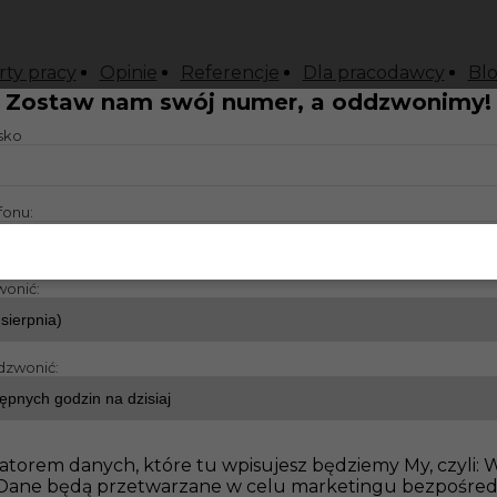
rty pracy
Opinie
Referencje
Dla pracodawcy
Bl
Zostaw nam swój numer, a oddzwonimy!
isko
fonu:
wonić:
dzwonić:
atorem danych, które tu wpisujesz będziemy My, czyli:
o. Dane będą przetwarzane w celu marketingu bezpośre