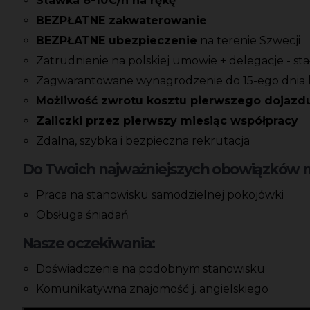
Stawka 8-10€/h na rękę
BEZPŁATNE zakwaterowanie
BEZPŁATNE ubezpieczenie
na terenie Szwecji
Zatrudnienie na polskiej umowie + delegacje - s
Zagwarantowane wynagrodzenie do 15-ego dnia 
Możliwość zwrotu kosztu pierwszego dojazd
Zaliczki przez pierwszy miesiąc współpracy
Zdalna, szybka i bezpieczna rekrutacja
Do Twoich najważniejszych obowiązków na
Praca na stanowisku samodzielnej pokojówki
Obsługa śniadań
Nasze oczekiwania:
Doświadczenie na podobnym stanowisku
Komunikatywna znajomość j. angielskiego