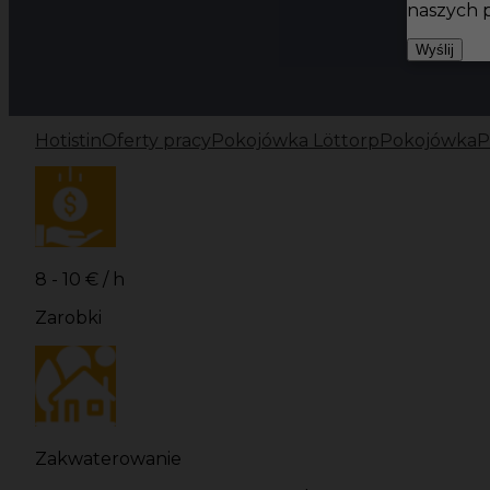
naszych 
Wyślij
Hotistin
Oferty pracy
Pokojówka Löttorp
Pokojówka
P
8 - 10 € / h
Zarobki
Zakwaterowanie