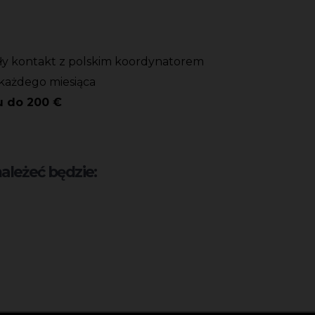
tały kontakt z polskim koordynatorem
każdego miesiąca
u do 200 €
leżeć będzie: