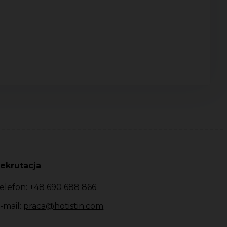
ekrutacja
elefon:
+48 690 688 866
-mail:
praca@hotistin.com