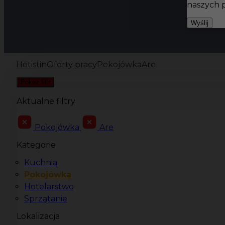
naszych 
Wyślij
Hotistin
Oferty pracy
Pokojówka
Are
Pokaż filtr
Aktualne filtry
Pokojówka
Are
Kategorie
Kuchnia
Pokojówka
Hotelarstwo
Sprzątanie
Lokalizacja