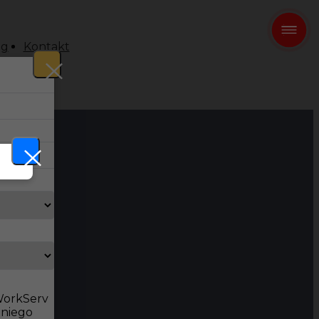
og
Kontakt
 WorkServ
dniego