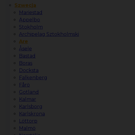
Szwecja
Mariestad
Äppelbo
Stokholm
Archipelag Sztokholmski
Are
Åsele
Bastad
Boras
Docksta
Falkenberg
Fårö
Gotland
Kalmar
Karlsborg
Karlskrona
Löttorp
Malmö