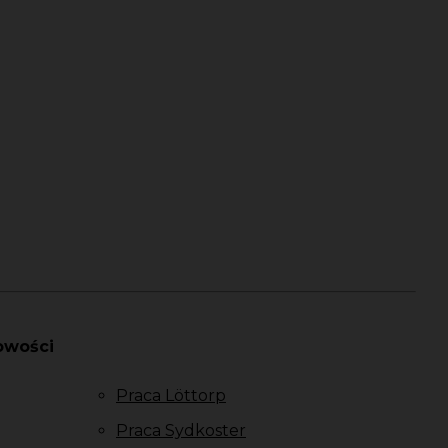
owości
Praca Löttorp
Praca Sydkoster