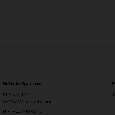
Hotistin Sp. z o.o.
R
Pl. Solny 14/3
T
50-062 Wrocław, Poland
E
NIP: PL8971871345