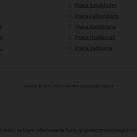
Praca Sztokholm
u
Praca Falkenberg
e
Praca Karlskrona
e
Praca Hudiksvall
u
Praca Vadstena
Hotistin © 2014-2025 | Wszelkie prawa zastrzeżone
i treści i reklam, oferowania funkcji społecznościowych 