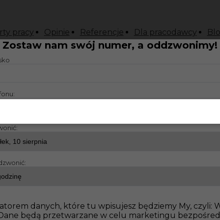
rty pracy
Opinie
Referencje
Dla pracodawcy
Bl
Zostaw nam swój numer, a oddzwonimy!
isko
fonu:
wonić:
dzwonić:
atorem danych, które tu wpisujesz będziemy My, czyli:
o. Dane będą przetwarzane w celu marketingu bezpośre