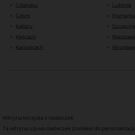
Gdańsku
Lublinie
Gdyni
Poznani
Kaliszu
Szczecini
Kielcach
Warszawi
Katowicach
Wrocławi
Witryna korzysta z ciasteczek
Ta witryna używa ciasteczek (cookies) do personalizacj