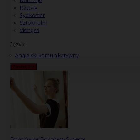
Norrtälje
Rättvik
Sydkoster
Sztokholm
Visingsö
Języki
Angielski komunikatywny
Zamknij filtr
Pokojówka/ Pokojowy Szwecja