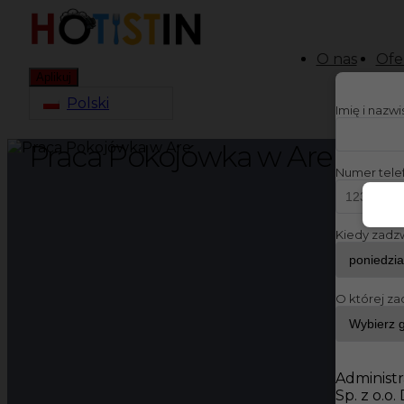
O nas
Ofe
Aplikuj
Polski
Imię i nazw
Praca Pokojówka w Are
Numer tele
Kiedy zadz
O której za
Administr
Sp. z o.