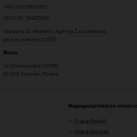
KRS: 0000805955
REGON: 384511600
Wpisana do Rejestru Agencji Zatrudnienia
pod numerem 22976
Biuro
ul. Warszawska 43/108,
61-028 Poznań, Polska
Najpopularniejsze miejsc
Praca Bastad
Praca Visingsö