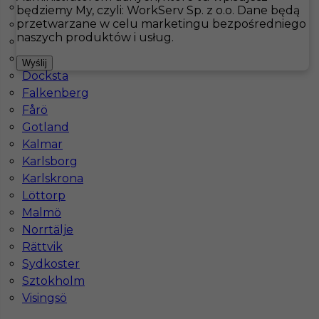
Are
będziemy My, czyli: WorkServ Sp. z o.o. Dane będą
przetwarzane w celu marketingu bezpośredniego
Åsele
Hotistin
Oferty pracy
Pokojówka
Bastad
naszych produktów i usług.
Bastad
Boras
Pokaż filtr
Wyślij
Docksta
Falkenberg
Fårö
Praca w Szwecji - Pokojowy / Pokojówka
Gotland
Kalmar
Kategoria
Pokojówka
,
Hotelarstwo
,
Sprzątanie
Karlsborg
Lokalizacja
Bastad
,
Szwecja
Karlskrona
Löttorp
Wymagane języki
Angielski komunikatywny
Malmö
Stawka
10 - 12 € / h
Norrtälje
Rättvik
Sydkoster
Sztokholm
Praca w Szwecji - Pokojowy / Pokojówka
Visingsö
Kategoria
Pokojówka
,
Sprzątanie
,
Prace sezonowe