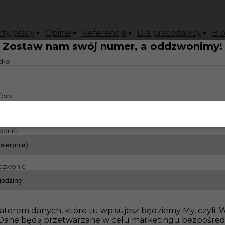
rty pracy
Opinie
Referencje
Dla pracodawcy
Bl
Zostaw nam swój numer, a oddzwonimy!
isko
fonu:
wonić:
dzwonić:
atorem danych, które tu wpisujesz będziemy My, czyli:
o. Dane będą przetwarzane w celu marketingu bezpośre