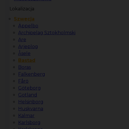
Lokalizacja
Szwecja
Äppelbo
Archipelag Sztokholmski
Are
Arjeplog
Åsele
Bastad
Boras
Falkenberg
Fårö
Göteborg
Gotland
Helsinborg
Huskvarna
Kalmar
Karlsborg