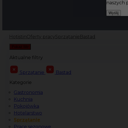
naszych 
Wyślij
Hotistin
Oferty pracy
Sprzątanie
Bastad
Pokaż filtr
Aktualne filtry
Sprzątanie
Bastad
Kategorie
Gastronomia
Kuchnia
Pokojówka
Hotelarstwo
Sprzątanie
Prace sezonowe