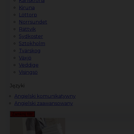
Karlskrona
Kiruna
Löttorp
Norrsundet
Rättvik
Sydkoster
Sztokholm
Tvärskog
Växjö
Veddige
Visingsö
Języki
Angielski komunikatywny
Angielski zaawansowany
Zamknij filtr