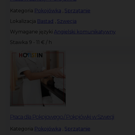
Kategoria
Pokojówka
,
Sprzątanie
Lokalizacja
Bastad
,
Szwecja
Wymagane języki
Angielski komunikatywny
Stawka
9 - 11 € / h
Praca dla Pokojowego / Pokojówki w Szwecji
Kategoria
Pokojówka
,
Sprzątanie