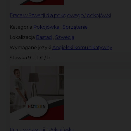
Praca w Szwecji dla pokojowego / pokojówki
Kategoria
Pokojówka
,
Sprzątanie
Lokalizacja
Bastad
,
Szwecja
Wymagane języki
Angielski komunikatywny
Stawka
9 - 11 € / h
Praca w Szwecji - Pokojówka