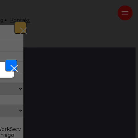
og
Kontakt
 WorkServ
dniego