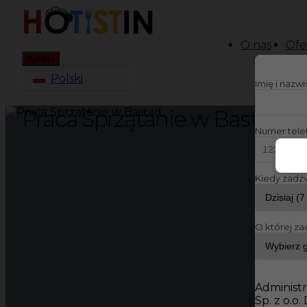
O nas
Ofe
Aplikuj
Polski
Imię i nazw
Praca Sprzątanie w Bastad
Numer tele
Kiedy zadz
O której za
Administr
Sp. z o.