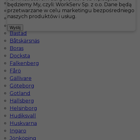
Arjeplog
będziemy My, czyli: WorkServ Sp. z o.o. Dane będą
przetwarzane w celu marketingu bezpośredniego
Arvidsjaur
Hotistin
Oferty pracy
Karlstad
naszych produktów i usług.
Arvika
Åsele
Pokaż filtr
Wyślij
Bastad
Båtskärsnäs
Boras
Docksta
Falkenberg
Fårö
Gällivare
Göteborg
Gotland
Praca za granicą dla kucharza
Hallsberg
Helsinborg
Kategoria
Kuchnia
,
Kucharz
Hudiksvall
Lokalizacja
Karlstad
,
Szwecja
Huskvarna
Ingaro
Wymagane języki
Angielski komunikatywny
Jönköping