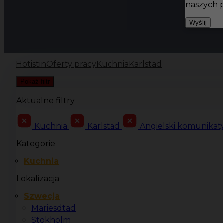
naszych 
Wyślij
Hotistin
Oferty pracy
Kuchnia
Karlstad
Pokaż filtr
Aktualne filtry
Kuchnia
Karlstad
Angielski komunika
Kategorie
Kuchnia
Lokalizacja
Szwecja
Mariesdtad
Stokholm