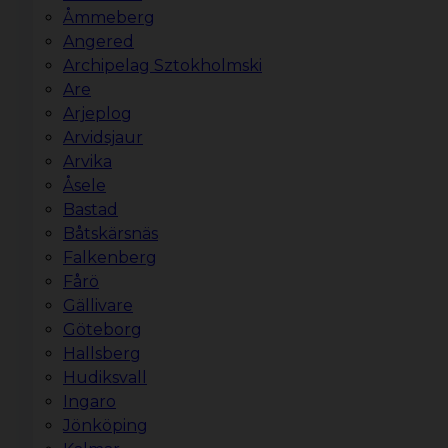
Åmmeberg
Angered
Archipelag Sztokholmski
Are
Arjeplog
Arvidsjaur
Arvika
Åsele
Bastad
Båtskärsnäs
Falkenberg
Fårö
Gällivare
Göteborg
Hallsberg
Hudiksvall
Ingaro
Jönköping