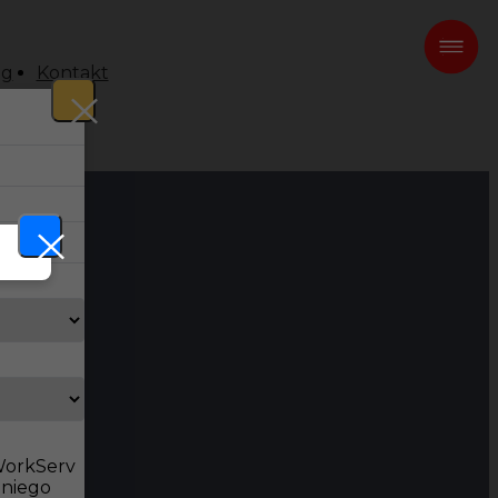
og
Kontakt
 WorkServ
dniego