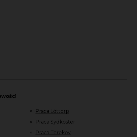
owości
Praca Löttorp
Praca Sydkoster
Praca Torekov