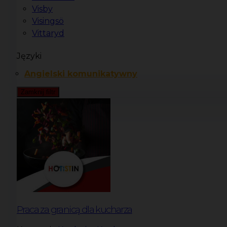
Visby
Visingsö
Vittaryd
Języki
Angielski komunikatywny
Zamknij filtr
Praca za granicą dla kucharza