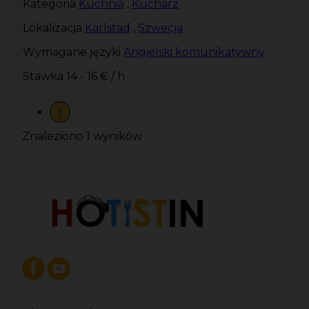
Kategoria
Kuchnia
,
Kucharz
Lokalizacja
Karlstad
,
Szwecja
Wymagane języki
Angielski komunikatywny
Stawka
14 - 16 € / h
1
Znaleziono 1 wyników