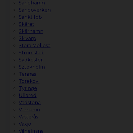
Sandhamn
Sandöverken
Sankt Ibb
Skäret
Skärhamn
Skivarp
Stora Mellösa
Strömstad
Sydkoster
Sztokholm
Tännäs
Torekov
Tyringe
Ullared
Vadstena
Värnamo
Västerås
Växjö
Vilhelmina