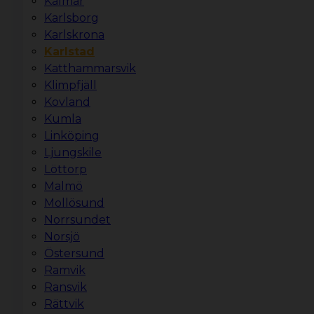
Kalmar
Karlsborg
Karlskrona
Karlstad
Katthammarsvik
Klimpfjäll
Kovland
Kumla
Linköping
Ljungskile
Löttorp
Malmö
Mollösund
Norrsundet
Norsjö
Östersund
Ramvik
Ransvik
Rättvik