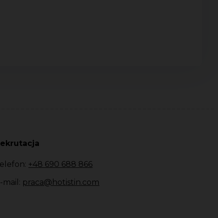
ekrutacja
elefon:
+48 690 688 866
-mail:
praca@hotistin.com