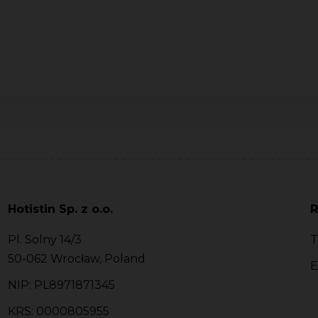
Hotistin Sp. z o.o.
R
Pl. Solny 14/3
T
50-062 Wrocław, Poland
E
NIP: PL8971871345
KRS: 0000805955