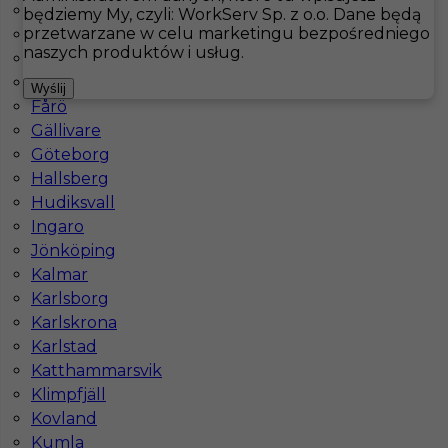
Åsele
będziemy My, czyli: WorkServ Sp. z o.o. Dane będą
przetwarzane w celu marketingu bezpośredniego
Bastad
Hotistin
Oferty pracy
Kuchnia
Västerås
naszych produktów i usług.
Båtskärsnäs
Falkenberg
Pokaż filtr
Wyślij
Fårö
Gällivare
Göteborg
Hallsberg
Hudiksvall
Ingaro
Jönköping
Kalmar
Karlsborg
Praca dla Kucharza w Szwecji
Karlskrona
Karlstad
Kategoria
Kuchnia
,
Kucharz
Katthammarsvik
Lokalizacja
Szwecja
,
Västerås
Klimpfjäll
Kovland
Wymagane języki
Angielski komunikatywny
Kumla