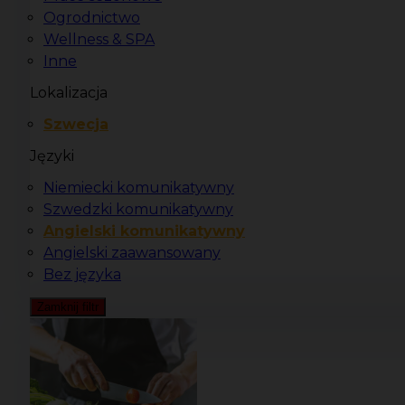
Ogrodnictwo
Wellness & SPA
Inne
Lokalizacja
Szwecja
Języki
Niemiecki komunikatywny
Szwedzki komunikatywny
Angielski komunikatywny
Angielski zaawansowany
Bez języka
Zamknij filtr