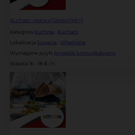
Kucharz - praca w Szwecji (k/m)
Kategoria
Kuchnia
,
Kucharz
Lokalizacja
Szwecja
,
Vilhelmina
Wymagane języki
Angielski komunikatywny
Stawka
16 - 18 € / h