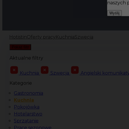
naszych 
Wyślij
Hotistin
Oferty pracy
Kuchnia
Szwecja
Pokaż filtr
Aktualne filtry
Kuchnia
Szwecja
Angielski komunika
Kategorie
Gastronomia
Kuchnia
Pokojówka
Hotelarstwo
Sprzątanie
Prace sezonowe