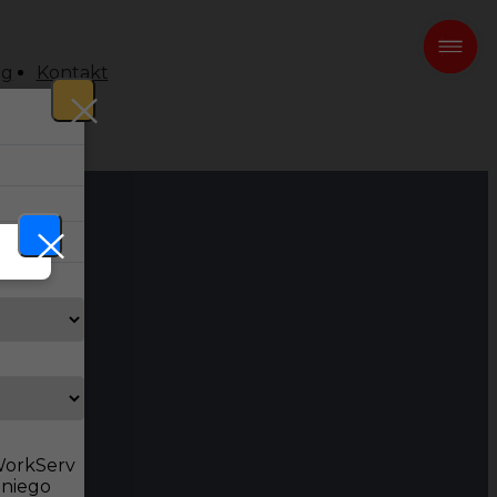
og
Kontakt
 WorkServ
dniego