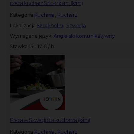
praca kucharz Sztokholm (k/m)
Kategoria
Kuchnia
,
Kucharz
Lokalizacja
Sztokholm
,
Szwecja
Wymagane języki
Angielski komunikatywny
Stawka
15 - 17 € / h
Praca w Szwecji dla kucharza (k/m)
Kategoria
Kuchnia
,
Kucharz