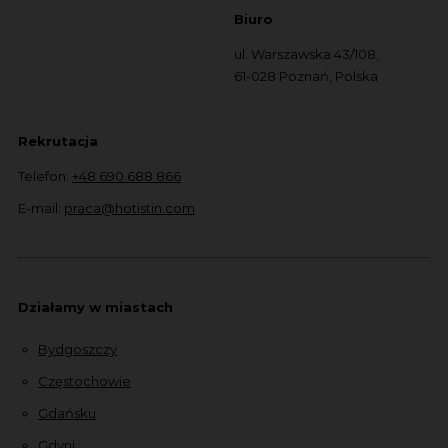
Biuro
ul. Warszawska 43/108,
61-028 Poznań, Polska
Rekrutacja
Telefon:
+48 690 688 866
E-mail:
praca@hotistin.com
Działamy w miastach
Bydgoszczy
Częstochowie
Gdańsku
Gdyni