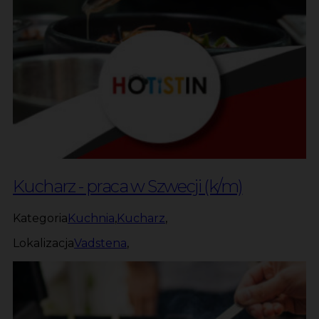
Kucharz - praca w Szwecji (k/m)
Kategoria
Kuchnia
,
Kucharz
,
Lokalizacja
Vadstena
,