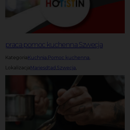
praca pomoc kuchenna Szwecja
Kategoria
Kuchnia
,
Pomoc kuchenna
,
Lokalizacja
Mariesdtad
,
Szwecja
,