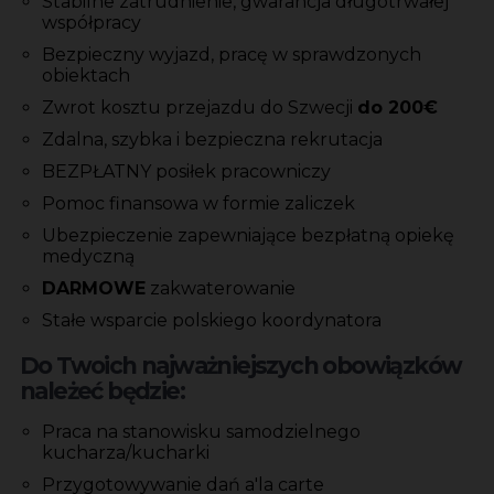
Stabilne zatrudnienie, gwarancja długotrwałej
współpracy
Bezpieczny wyjazd, pracę w sprawdzonych
obiektach
Zwrot kosztu przejazdu do Szwecji
do 200€
Zdalna, szybka i bezpieczna rekrutacja
BEZPŁATNY posiłek pracowniczy
Pomoc finansowa w formie zaliczek
Ubezpieczenie zapewniające bezpłatną opiekę
medyczną
DARMOWE
zakwaterowanie
Stałe wsparcie polskiego koordynatora
Do Twoich najważniejszych obowiązków
należeć będzie:
Praca na stanowisku samodzielnego
kucharza/kucharki
Przygotowywanie dań a'la carte