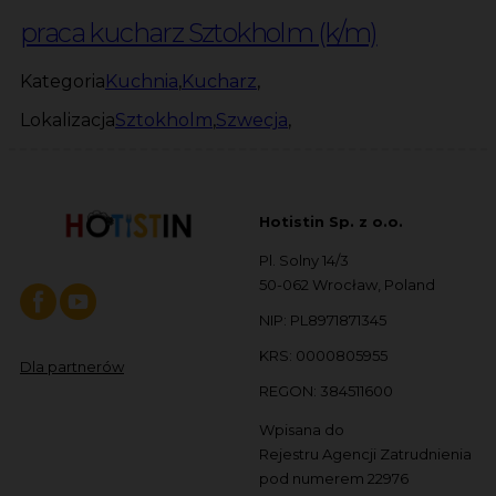
praca kucharz Sztokholm (k/m)
Kategoria
Kuchnia
,
Kucharz
,
Lokalizacja
Sztokholm
,
Szwecja
,
Hotistin Sp. z o.o.
Pl. Solny 14/3
50-062 Wrocław, Poland
NIP: PL8971871345
KRS: 0000805955
Dla partnerów
REGON: 384511600
Wpisana do
Rejestru Agencji Zatrudnienia
pod numerem 22976