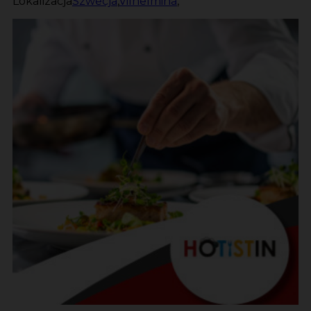
Lokalizacja
Szwecja
,
Vilhelmina
,