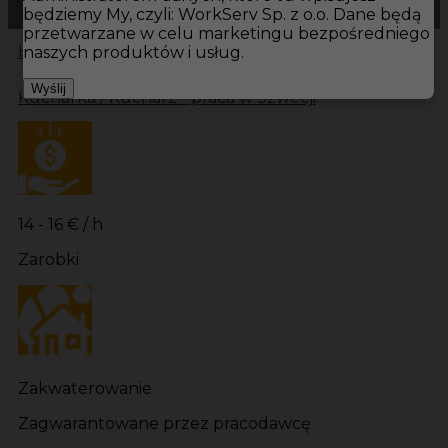
będziemy My, czyli: WorkServ Sp. z o.o. Dane będą
przetwarzane w celu marketingu bezpośredniego
Hotistin
Oferty pracy
Kuchnia Ramvik
Kuchnia
naszych produktów i usług.
Wyślij
Kucharka / Kucharz - praca w Szwecji
14 - 16 € / h
Zarobki
Zakwaterowanie
Zagwarantowane przez pracodawcę