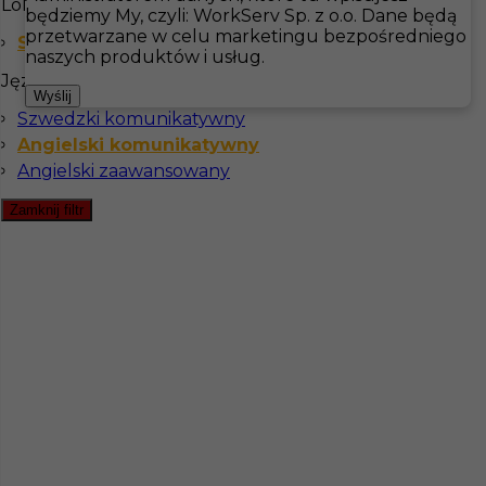
Lokalizacja
będziemy My, czyli: WorkServ Sp. z o.o. Dane będą
przetwarzane w celu marketingu bezpośredniego
Szwecja
Hotistin
Oferty pracy
Masażysta / Fizjoterpeuta
naszych produktów i usług.
Języki
Wyślij
Szwecja
Szwedzki komunikatywny
Angielski komunikatywny
Pokaż filtr
Angielski zaawansowany
Zamknij filtr
Masażysta - praca w Szwecji
Kategoria
Wellness &amp; SPA
,
Masażysta /
Fizjoterpeuta