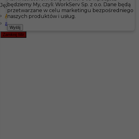
będziemy My, czyli: WorkServ Sp. z o.o. Dane będą
Języki
przetwarzane w celu marketingu bezpośredniego
Angielski komunikatywny
Hotistin
Oferty pracy
Prace sezonowe
Szwecja
naszych produktów i usług.
angielski podstawowy
Pokaż filtr
Wyślij
Zamknij filtr
Praca w Szwecji - Pokojowy / Pokojówka
Kategoria
Pokojówka
,
Sprzątanie
,
Prace sezonowe
Lokalizacja
Bastad
,
Szwecja
Wymagane języki
Angielski komunikatywny