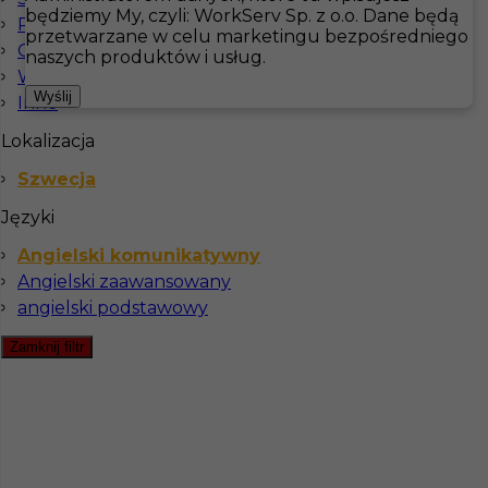
będziemy My, czyli: WorkServ Sp. z o.o. Dane będą
Prace sezonowe
przetwarzane w celu marketingu bezpośredniego
Ogrodnictwo
Hotistin
Oferty pracy
Zmywak
Szwecja
naszych produktów i usług.
Wellness & SPA
Pokaż filtr
Wyślij
Inne
Lokalizacja
Szwecja
Języki
Angielski komunikatywny
Angielski zaawansowany
angielski podstawowy
Pomoc kuchenna / personel sprzątający - praca w
Zamknij filtr
Szwecji
Kategoria
Kuchnia
,
Pomoc kuchenna
,
Zmywak
,
Sprzątanie
Lokalizacja
Norrsundet
,
Szwecja