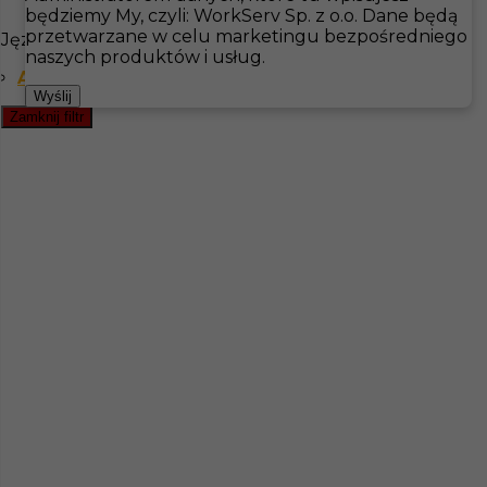
będziemy My, czyli: WorkServ Sp. z o.o. Dane będą
przetwarzane w celu marketingu bezpośredniego
Języki
Hotistin
Oferty pracy
Zmywak
Norrsundet
naszych produktów i usług.
Angielski komunikatywny
Pokaż filtr
Wyślij
Zamknij filtr
Pomoc kuchenna / personel sprzątający - praca w
Szwecji
Kategoria
Kuchnia
,
Pomoc kuchenna
,
Zmywak
,
Sprzątanie
Lokalizacja
Norrsundet
,
Szwecja