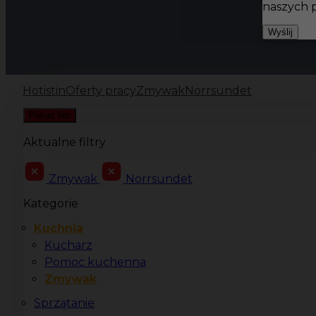
naszych 
Wyślij
Hotistin
Oferty pracy
Zmywak
Norrsundet
Pokaż filtr
Aktualne filtry
Zmywak
Norrsundet
Kategorie
Kuchnia
Kucharz
Pomoc kuchenna
Zmywak
Sprzątanie