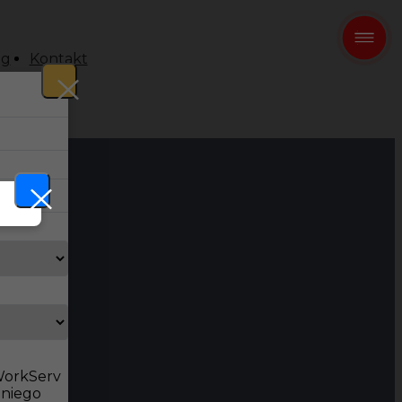
og
Kontakt
 WorkServ
dniego