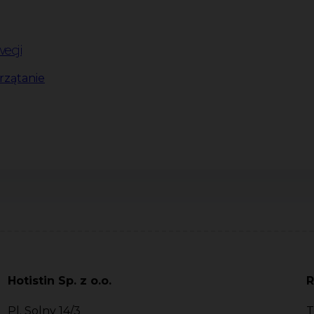
ecji
rzątanie
Hotistin Sp. z o.o.
R
Pl. Solny 14/3
T