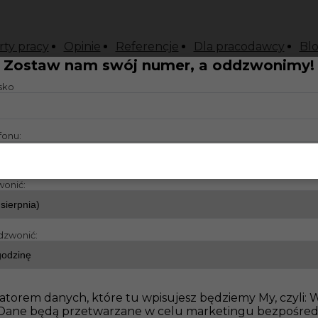
rty pracy
Opinie
Referencje
Dla pracodawcy
Bl
Zostaw nam swój numer, a oddzwonimy!
isko
t
fonu:
wonić:
dzwonić:
atorem danych, które tu wpisujesz będziemy My, czyli:
o. Dane będą przetwarzane w celu marketingu bezpośre