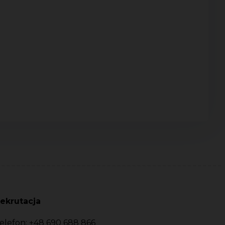
ekrutacja
elefon:
+48 690 688 866