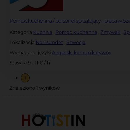
Pomoc kuchenna / personel sprzątający - praca w Szw
Kategoria
Kuchnia
,
Pomoc kuchenna
,
Zmywak
,
Sp
Lokalizacja
Norrsundet
,
Szwecja
Wymagane języki
Angielski komunikatywny
Stawka
9 - 11 € / h
1
Znaleziono 1 wyników