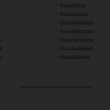
Praca Bastad
Praca Visingsö
Praca Sztokholm
u
Praca Falkenberg
e
Praca Karlskrona
e
Praca Hudiksvall
u
Praca Vadstena
Hotistin © 2014-2025 | Wszelkie prawa zastrzeżone