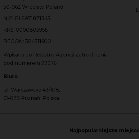
50-062 Wrocław, Poland
E
NIP: PL8971871345
KRS: 0000805955
REGON: 384511600
Wpisana do Rejestru Agencji Zatrudnienia
pod numerem 22976
Biuro
ul. Warszawska 43/108,
61-028 Poznań, Polska
Najpopularniejsze miejsc