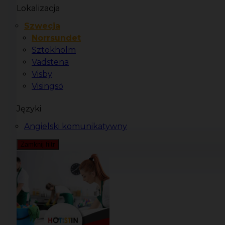
Lokalizacja
Szwecja
Norrsundet
Sztokholm
Vadstena
Visby
Visingsö
Języki
Angielski komunikatywny
Zamknij filtr