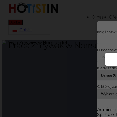
O nas
Ofe
Aplikuj
Polski
Imię i nazw
Praca Zmywak w Norrsunde
Numer tele
Kiedy zadz
O której za
Administr
Sp. z o.