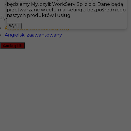
będziemy My, czyli: WorkServ Sp. z o.o. Dane będą
Visingsö
przetwarzane w celu marketingu bezpośredniego
Hotistin
Oferty pracy
Zmywak
Vadstena
naszych produktów i usług.
Języki
Pokaż filtr
Wyślij
Angielski komunikatywny
Angielski zaawansowany
Zamknij filtr
Praca zmywak praca za granica w Szwecji
Kategoria
Kuchnia
,
Zmywak
Lokalizacja
Szwecja
,
Vadstena
Wymagane języki
Angielski komunikatywny
,
Angielski zaawansowany