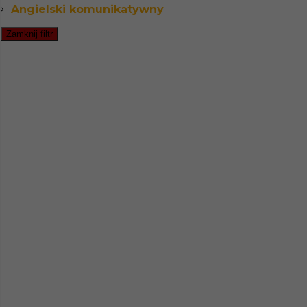
Angielski komunikatywny
ul. Warszawska 43/108,
Zamknij filtr
61-028 Poznań, Polska
Rekrutacja
Telefon:
+48 690 688 866
E-mail:
praca@hotistin.com
Działamy w miastach
Bydgoszczy
Częstochowie
Gdańsku
Gdyni