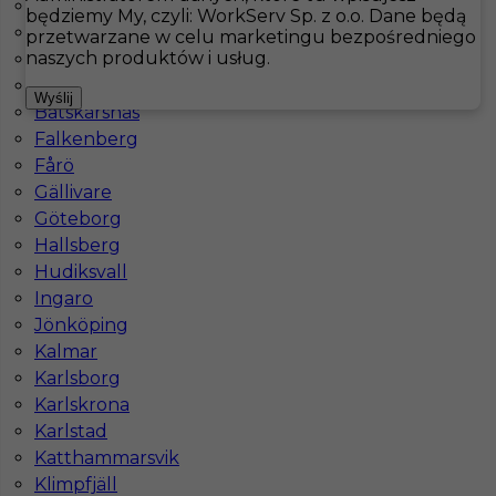
Arvidsjaur
będziemy My, czyli: WorkServ Sp. z o.o. Dane będą
Arvika
przetwarzane w celu marketingu bezpośredniego
Hotistin
Oferty pracy
Kuchnia
Norrsundet
naszych produktów i usług.
Åsele
Bastad
Pokaż filtr
Wyślij
Båtskärsnäs
Falkenberg
Fårö
Gällivare
Göteborg
Hallsberg
Hudiksvall
Ingaro
Jönköping
Pomoc kuchenna / personel sprzątający - praca w
Kalmar
Szwecji
Karlsborg
Karlskrona
Kategoria
Kuchnia
,
Pomoc kuchenna
,
Zmywak
,
Karlstad
Sprzątanie
Katthammarsvik
Lokalizacja
Norrsundet
,
Szwecja
Klimpfjäll