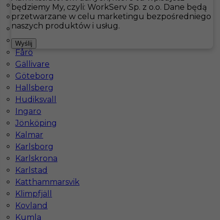
Åsele
będziemy My, czyli: WorkServ Sp. z o.o. Dane będą
przetwarzane w celu marketingu bezpośredniego
Bastad
Hotistin
Oferty pracy
Kuchnia
Visby
naszych produktów i usług.
Båtskärsnäs
Falkenberg
Pokaż filtr
Wyślij
Fårö
Gällivare
Göteborg
Hallsberg
Hudiksvall
Ingaro
Jönköping
Kalmar
Karlsborg
Kucharz / Kucharka praca Szwecja
Karlskrona
Karlstad
Kategoria
Kuchnia
,
Kucharz
Katthammarsvik
Lokalizacja
Szwecja
,
Visby
Klimpfjäll
Kovland
Wymagane języki
Angielski komunikatywny
Kumla