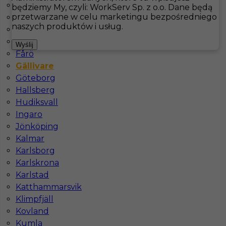
Åsele
będziemy My, czyli: WorkServ Sp. z o.o. Dane będą
przetwarzane w celu marketingu bezpośredniego
Bastad
Hotistin
Oferty pracy
Kuchnia
Gällivare
naszych produktów i usług.
Båtskärsnäs
Falkenberg
Pokaż filtr
Wyślij
Fårö
Gällivare
Göteborg
Hallsberg
Hudiksvall
Ingaro
Jönköping
Kalmar
Karlsborg
Pomoc kuchenna - praca w Szwecji
Karlskrona
Karlstad
Kategoria
Kuchnia
,
Pomoc kuchenna
Katthammarsvik
Lokalizacja
Gällivare
,
Szwecja
Klimpfjäll
Kovland
Wymagane języki
Angielski komunikatywny
Kumla