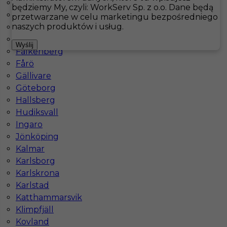
Arvika
będziemy My, czyli: WorkServ Sp. z o.o. Dane będą
Åsele
przetwarzane w celu marketingu bezpośredniego
Hotistin
Oferty pracy
Kuchnia
Sandöverken
naszych produktów i usług.
Bastad
Båtskärsnäs
Pokaż filtr
Wyślij
Falkenberg
Fårö
Gällivare
Göteborg
Hallsberg
Hudiksvall
Ingaro
Jönköping
Kalmar
Kucharz / kucharka praca w Szwecji
Karlsborg
Karlskrona
Kategoria
Kuchnia
,
Kucharz
Karlstad
Katthammarsvik
Lokalizacja
Sandöverken
,
Szwecja
Klimpfjäll
Wymagane języki
Angielski komunikatywny
Kovland