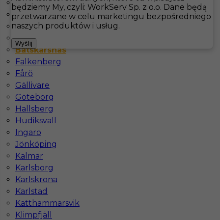
Arvidsjaur
będziemy My, czyli: WorkServ Sp. z o.o. Dane będą
Arvika
przetwarzane w celu marketingu bezpośredniego
Hotistin
Oferty pracy
Kuchnia
Båtskärsnäs
naszych produktów i usług.
Åsele
Bastad
Pokaż filtr
Wyślij
Båtskärsnäs
Falkenberg
Fårö
Gällivare
Göteborg
Hallsberg
Hudiksvall
Ingaro
Jönköping
Kucharz / Kucharka praca za granicą w Szwecji
Kalmar
Karlsborg
Kategoria
Kuchnia
,
Kucharz
Karlskrona
Karlstad
Lokalizacja
Båtskärsnäs
,
Szwecja
Katthammarsvik
Wymagane języki
Angielski komunikatywny
Klimpfjäll