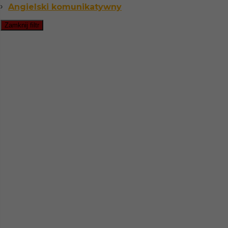
Angielski komunikatywny
61-028 Poznań, Polska
Zamknij filtr
Rekrutacja
Telefon:
+48 690 688 866
E-mail:
praca@hotistin.com
Działamy w miastach
Bydgoszczy
Częstochowie
Gdańsku
Gdyni
Kaliszu
Kielcach