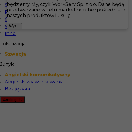
będziemy My, czyli: WorkServ Sp. z o.o. Dane będą
Sprzątanie
przetwarzane w celu marketingu bezpośredniego
Prace sezonowe
Hotistin
Oferty pracy
Pomoc kuchenna
Szwecja
naszych produktów i usług.
Ogrodnictwo
Pokaż filtr
Wellness & SPA
Wyślij
Inne
Lokalizacja
Szwecja
Języki
Angielski komunikatywny
Angielski zaawansowany
Bez języka
praca pomoc kuchenna Szwecja
Zamknij filtr
Kategoria
Kuchnia
,
Pomoc kuchenna
Lokalizacja
Mariesdtad
,
Szwecja
Wymagane języki
Angielski komunikatywny