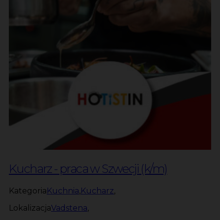
Kucharz - praca w Szwecji (k/m)
Kategoria
Kuchnia
,
Kucharz
,
Lokalizacja
Vadstena
,