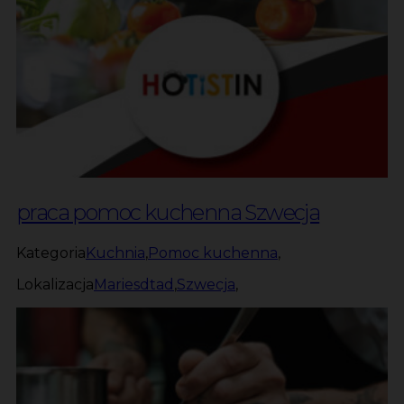
praca pomoc kuchenna Szwecja
Kategoria
Kuchnia
,
Pomoc kuchenna
,
Lokalizacja
Mariesdtad
,
Szwecja
,