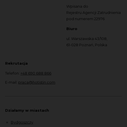
Wpisana do
Rejestru Agencji Zatrudnienia
pod numerem 22976
Biuro
ul. Warszawska 43/108,
61-028 Poznań, Polska
Rekrutacja
Telefon:
+48 690 688 866
E-mail:
praca@hotistin.com
Działamy w miastach
Bydgoszczy