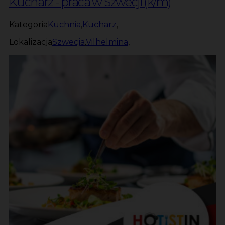
Kucharz - praca w Szwecji (k/m)
Kategoria
Kuchnia
,
Kucharz
,
Lokalizacja
Szwecja
,
Vilhelmina
,