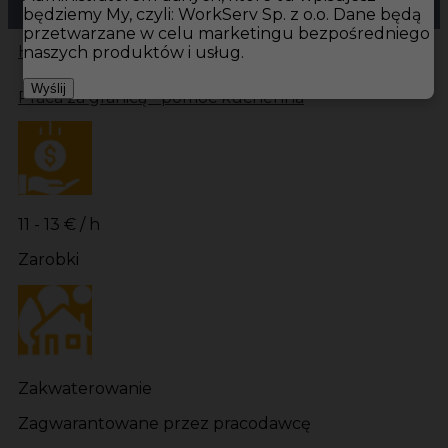
będziemy My, czyli: WorkServ Sp. z o.o. Dane będą
przetwarzane w celu marketingu bezpośredniego
Hotistin
Oferty pracy
Kuchnia Bastad
Kuchnia
naszych produktów i usług.
Wyślij
Praca za granicą - pomoc kuchenna
11 - 13 € / h
Zarobki
Zakwaterowanie
Zagwarantowane przez pracodawcę