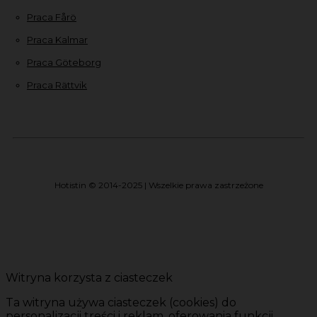
Praca Fårö
Praca Kalmar
Praca Göteborg
Praca Rättvik
Hotistin © 2014-2025 | Wszelkie prawa zastrzeżone
Witryna korzysta z ciasteczek
Ta witryna używa ciasteczek (cookies) do
personalizacji treści i reklam, oferowania funkcji