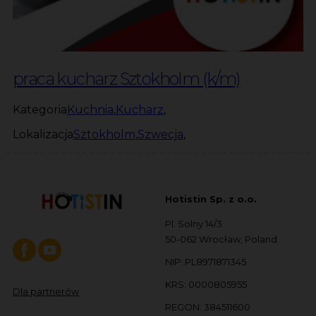
praca kucharz Sztokholm (k/m)
Kategoria
Kuchnia
,
Kucharz
,
Lokalizacja
Sztokholm
,
Szwecja
,
Hotistin Sp. z o.o.
Pl. Solny 14/3
50-062 Wrocław, Poland
NIP: PL8971871345
KRS: 0000805955
Dla partnerów
REGON: 384511600