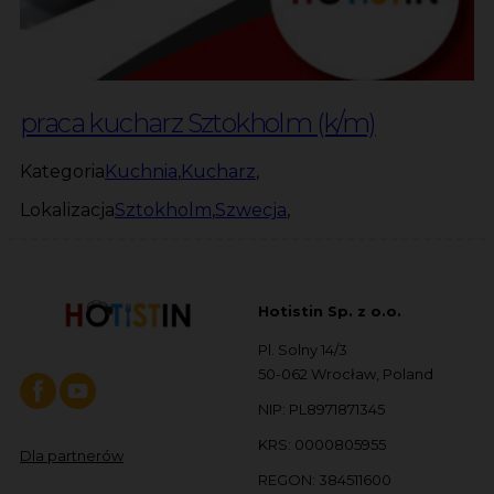
praca kucharz Sztokholm (k/m)
Kategoria
Kuchnia
,
Kucharz
,
Lokalizacja
Sztokholm
,
Szwecja
,
Hotistin Sp. z o.o.
Pl. Solny 14/3
50-062 Wrocław, Poland
NIP: PL8971871345
KRS: 0000805955
Dla partnerów
REGON: 384511600