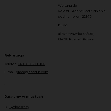
Wpisana do
Rejestru Agencji Zatrudnienia
pod numerem 22976
Biuro
ul. Warszawska 43/108,
61-028 Poznań, Polska
Rekrutacja
Telefon:
+48 690 688 866
E-mail:
praca@hotistin.com
Działamy w miastach
Bydgoszczy