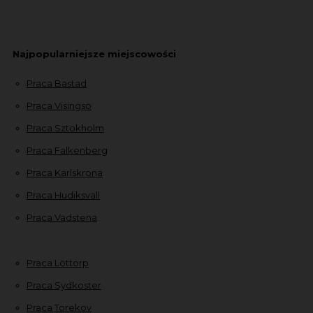
Najpopularniejsze miejscowości
Praca Bastad
Praca Visingsö
Praca Sztokholm
Praca Falkenberg
Praca Karlskrona
Praca Hudiksvall
Praca Vadstena
Praca Löttorp
Praca Sydkoster
Praca Torekov