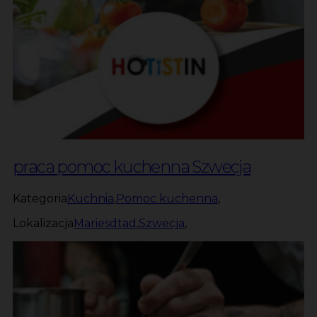
praca pomoc kuchenna Szwecja
Kategoria
Kuchnia
,
Pomoc kuchenna
,
Lokalizacja
Mariesdtad
,
Szwecja
,