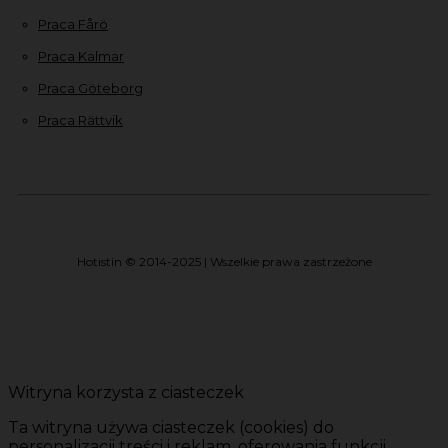
Praca Fårö
Praca Kalmar
Praca Göteborg
Praca Rättvik
Hotistin © 2014-2025 | Wszelkie prawa zastrzeżone
Witryna korzysta z ciasteczek
Ta witryna używa ciasteczek (cookies) do
personalizacji treści i reklam, oferowania funkcji