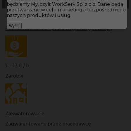
będziemy My, czyli: WorkServ Sp. z o.o. Dane będą
przetwarzane w celu marketingu bezpośredniego
Hotistin
Oferty pracy
Kuchnia Skärhamn
Kuchnia
naszych produktów i usług.
Wyślij
Pomoc kuchenna - praca za granicą (Szwecja)
11 - 13 € / h
Zarobki
Zakwaterowanie
Zagwarantowane przez pracodawcę