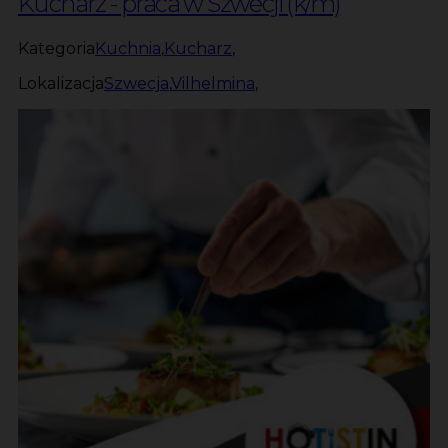
Kucharz - praca w Szwecji (k/m)
Kategoria
Kuchnia
,
Kucharz
,
Lokalizacja
Szwecja
,
Vilhelmina
,