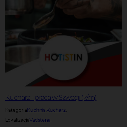
Kucharz - praca w Szwecji (k/m)
Kategoria
Kuchnia
,
Kucharz
,
Lokalizacja
Vadstena
,