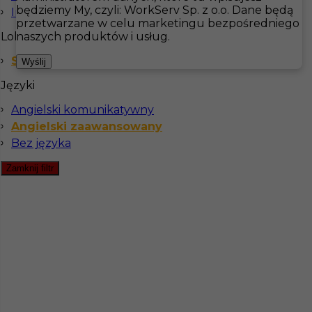
będziemy My, czyli: WorkServ Sp. z o.o. Dane będą
Inne
przetwarzane w celu marketingu bezpośredniego
Hotistin
Oferty pracy
Pomoc kuchenna
Szwecja
Lokalizacja
naszych produktów i usług.
Szwecja
Pokaż filtr
Wyślij
Języki
Angielski komunikatywny
Angielski zaawansowany
Bez języka
Zamknij filtr
Kelner kelnerka praca za granicą
Kategoria
Kelner
,
Kuchnia
,
Pomoc kuchenna
Lokalizacja
Szwecja
,
Visingsö
Wymagane języki
Angielski komunikatywny
,
Angielski zaawansowany