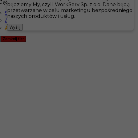
Języki
będziemy My, czyli: WorkServ Sp. z o.o. Dane będą
przetwarzane w celu marketingu bezpośredniego
Szwedzki komunikatywny
Hotistin
Oferty pracy
Barman
Szwecja
naszych produktów i usług.
Angielski komunikatywny
Pokaż filtr
Angielski zaawansowany
Wyślij
Zamknij filtr
Praca - barman/szef zmiany - Szwecja
Kategoria
Gastronomia
,
Barman
Lokalizacja
Sydkoster
,
Szwecja
Wymagane języki
Angielski zaawansowany