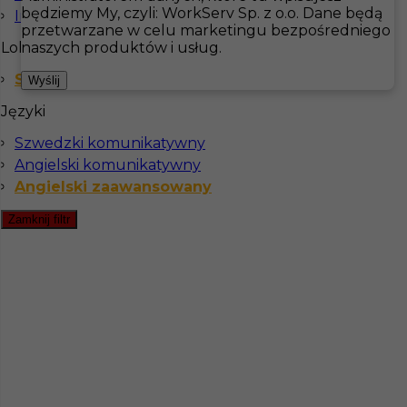
będziemy My, czyli: WorkServ Sp. z o.o. Dane będą
Inne
przetwarzane w celu marketingu bezpośredniego
Hotistin
Oferty pracy
Sommelier
Szwecja
Lokalizacja
naszych produktów i usług.
Szwecja
Pokaż filtr
Wyślij
Języki
Szwedzki komunikatywny
Angielski komunikatywny
Angielski zaawansowany
Zamknij filtr
Praca sommelier Szwecja zagranica
Kategoria
Kuchnia
,
Sommelier
Lokalizacja
Rättvik
,
Szwecja
Wymagane języki
Angielski komunikatywny
,
Angielski zaawansowany
,
Szwedzki