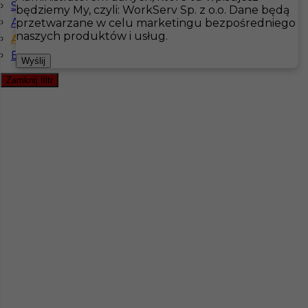
Szwedzki komunikatywny
będziemy My, czyli: WorkServ Sp. z o.o. Dane będą
Angielski komunikatywny
przetwarzane w celu marketingu bezpośredniego
Hotistin
Oferty pracy
Kuchnia
Szwecja
naszych produktów i usług.
Angielski zaawansowany
Bez języka
Pokaż filtr
Wyślij
Zamknij filtr
Kucharz (Sous Chef) - praca za granicą w Szwecji
Kategoria
Kuchnia
,
Kucharz
Lokalizacja
Hudiksvall
,
Szwecja
Wymagane języki
Angielski komunikatywny
,
Angielski zaawansowany