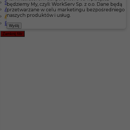
Szwedzki komunikatywny
będziemy My, czyli: WorkServ Sp. z o.o. Dane będą
Angielski komunikatywny
przetwarzane w celu marketingu bezpośredniego
Hotistin
Oferty pracy
Kuchnia
naszych produktów i usług.
Angielski zaawansowany
Bez języka
Pokaż filtr
Wyślij
Zamknij filtr
Kucharz (Sous Chef) - praca za granicą w Szwecji
Kategoria
Kuchnia
,
Kucharz
Lokalizacja
Hudiksvall
,
Szwecja
Wymagane języki
Angielski komunikatywny
,
Angielski zaawansowany