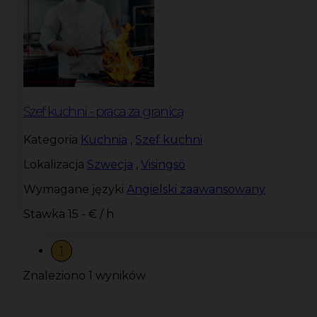
Szef kuchni - praca za granicą
Kategoria
Kuchnia
,
Szef kuchni
Lokalizacja
Szwecja
,
Visingsö
Wymagane języki
Angielski zaawansowany
Stawka
15 - € / h
1
Znaleziono 1 wyników