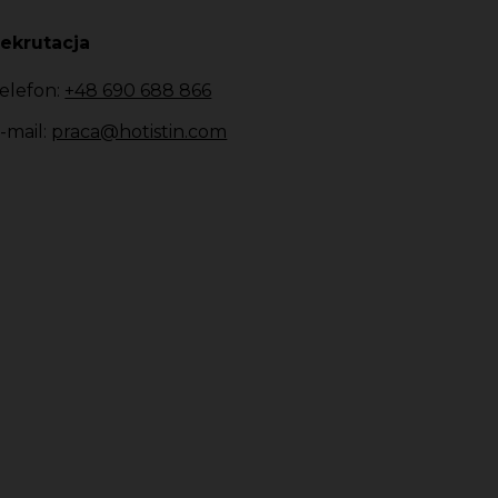
ekrutacja
elefon:
+48 690 688 866
-mail:
praca@hotistin.com