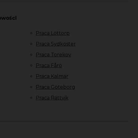
owości
Praca Löttorp
Praca Sydkoster
Praca Torekov
Praca Fårö
Praca Kalmar
Praca Göteborg
Praca Rättvik