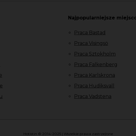
Najpopularniejsze miejsc
Praca Bastad
Praca Visingsö
Praca Sztokholm
u
Praca Falkenberg
e
Praca Karlskrona
e
Praca Hudiksvall
u
Praca Vadstena
Hotistin © 2014-2025 | Wszelkie prawa zastrzeżone