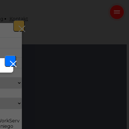
og
Kontakt
 WorkServ
dniego