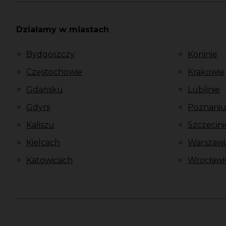
Działamy w miastach
Bydgoszczy
Koninie
Częstochowie
Krakowie
Gdańsku
Lublinie
Gdyni
Poznani
Kaliszu
Szczecini
Kielcach
Warszawi
Katowicach
Wrocławi