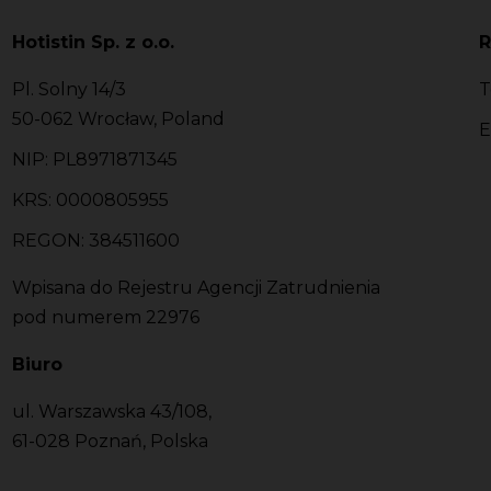
Hotistin Sp. z o.o.
R
Pl. Solny 14/3
T
50-062 Wrocław, Poland
E
NIP: PL8971871345
KRS: 0000805955
REGON: 384511600
Wpisana do Rejestru Agencji Zatrudnienia
pod numerem 22976
Biuro
ul. Warszawska 43/108,
61-028 Poznań, Polska