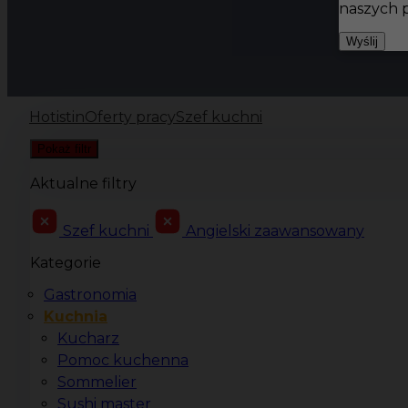
naszych 
Wyślij
Hotistin
Oferty pracy
Szef kuchni
Pokaż filtr
Aktualne filtry
Szef kuchni
Angielski zaawansowany
Kategorie
Gastronomia
Kuchnia
Kucharz
Pomoc kuchenna
Sommelier
Sushi master