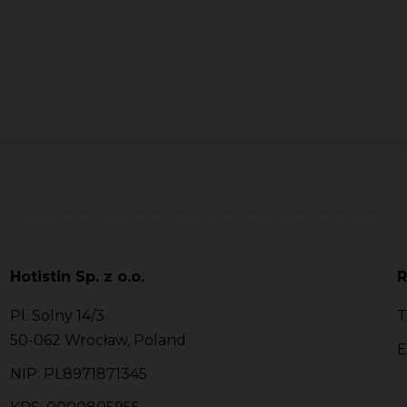
Hotistin Sp. z o.o.
R
Pl. Solny 14/3
T
50-062 Wrocław, Poland
E
NIP: PL8971871345