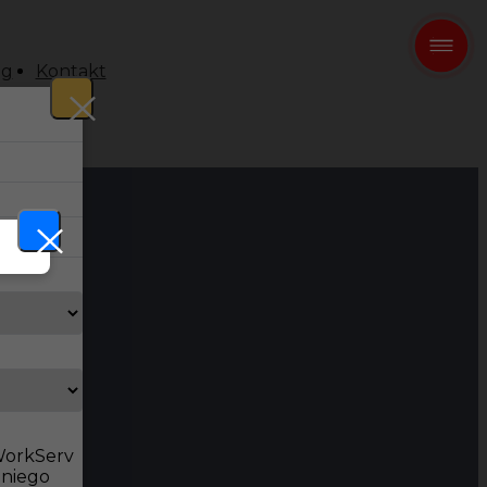
og
Kontakt
 WorkServ
dniego