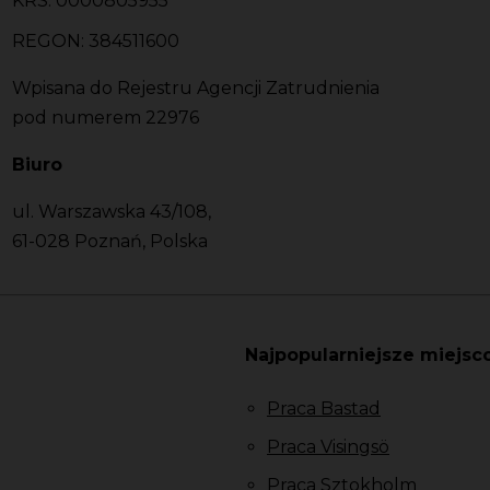
KRS: 0000805955
REGON: 384511600
Wpisana do Rejestru Agencji Zatrudnienia
pod numerem 22976
Biuro
ul. Warszawska 43/108,
61-028 Poznań, Polska
Najpopularniejsze miejsc
Praca Bastad
Praca Visingsö
Praca Sztokholm