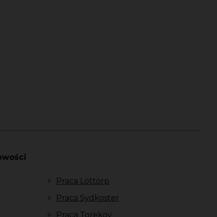
owości
Praca Löttorp
Praca Sydkoster
Praca Torekov