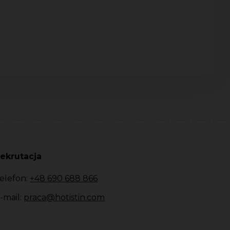
ekrutacja
elefon:
+48 690 688 866
-mail:
praca@hotistin.com