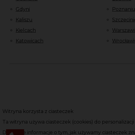
Gdyni
Poznani
Kaliszu
Szczecini
Kielcach
Warszawi
Katowicach
Wrocławi
Witryna korzysta z ciasteczek
Ta witryna używa ciasteczek (cookies) do personalizacj
Dokładne informacje o tym, jak używamy ciasteczek zna