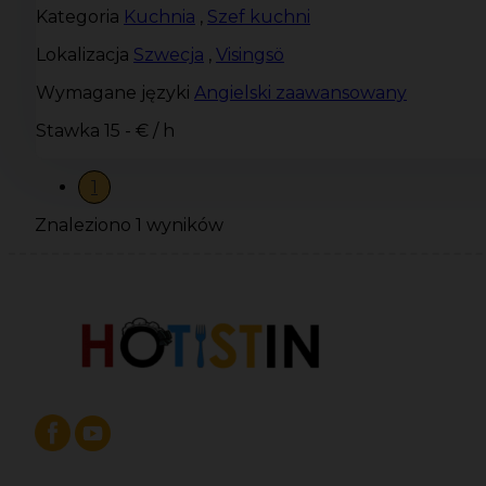
Kategoria
Kuchnia
,
Szef kuchni
Lokalizacja
Szwecja
,
Visingsö
Wymagane języki
Angielski zaawansowany
Stawka
15 - € / h
1
Znaleziono 1 wyników