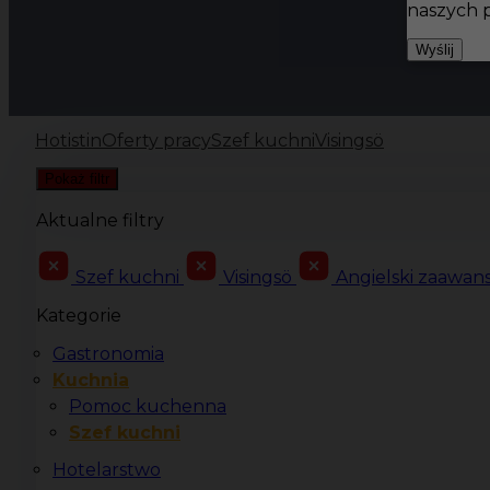
naszych 
Wyślij
Hotistin
Oferty pracy
Szef kuchni
Visingsö
Pokaż filtr
Aktualne filtry
Szef kuchni
Visingsö
Angielski zaawa
Kategorie
Gastronomia
Kuchnia
Pomoc kuchenna
Szef kuchni
Hotelarstwo