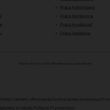
u
Praca Falkenberg
e
Praca Karlskrona
e
Praca Hudiksvall
u
Praca Vadstena
Hotistin © 2014-2025 | Wszelkie prawa zastrzeżone
i treści i reklam, oferowania funkcji społecznościowych 
jdziesz w naszej Polityce Prywatności.