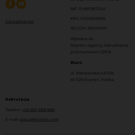
NIP: PL8971871345
KRS: 0000805955
Dla partnerów
REGON: 384511600
Wpisana do
Rejestru Agencji Zatrudnienia
pod numerem 22976
Biuro
ul. Warszawska 43/108,
61-028 Poznań, Polska
Rekrutacja
Telefon:
+48 690 688 866
E-mail:
praca@hotistin.com