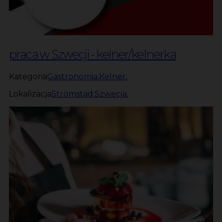
praca w Szwecji - kelner/kelnerka
Kategoria
Gastronomia
,
Kelner
,
Lokalizacja
Strömstad
,
Szwecja
,