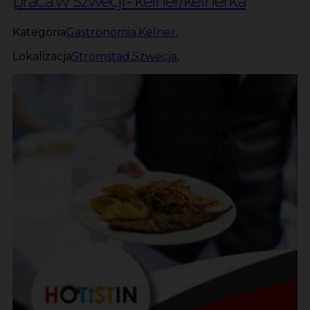
praca w Szwecji - kelner/kelnerka
Kategoria
Gastronomia
,
Kelner
,
Lokalizacja
Strömstad
,
Szwecja
,