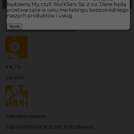
będziemy My, czyli: WorkServ Sp. z o.o. Dane będą
przetwarzane w celu marketingu bezpośredniego
Hotistin
Oferty pracy
Kelner Sydkoster
Kelner
naszych produktów i usług.
Wyślij
Praca dla kelnera/ki w Szwecji
9 € / h
Zarobki
Zakwaterowanie
Zagwarantowane przez pracodawcę