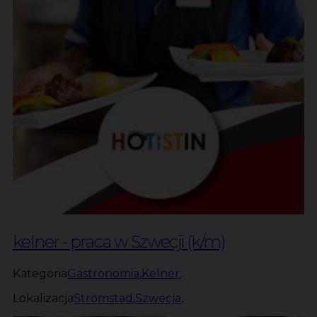
kelner - praca w Szwecji (k/m)
Kategoria
Gastronomia
,
Kelner
,
Lokalizacja
Strömstad
,
Szwecja
,