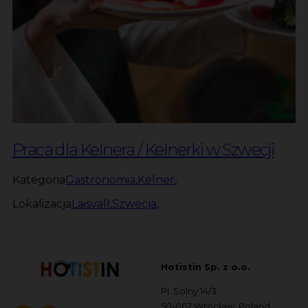
Praca dla Kelnera / Kelnerki w Szwecji
Kategoria
Gastronomia
,
Kelner
,
Lokalizacja
Laisvall
,
Szwecja
,
Hotistin Sp. z o.o.
Pl. Solny 14/3
50-062 Wrocław, Poland