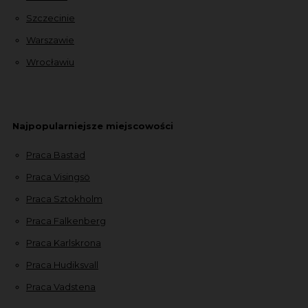
Szczecinie
Warszawie
Wrocławiu
Najpopularniejsze miejscowości
Praca Bastad
Praca Visingsö
Praca Sztokholm
Praca Falkenberg
Praca Karlskrona
Praca Hudiksvall
Praca Vadstena