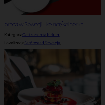
praca w Szwecji - kelner/kelnerka
Kategoria
Gastronomia
,
Kelner
,
Lokalizacja
Strömstad
,
Szwecja
,