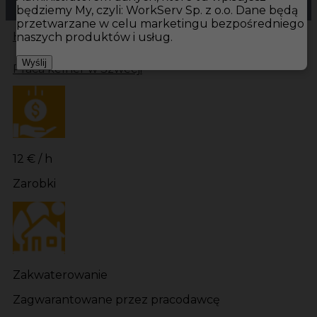
będziemy My, czyli: WorkServ Sp. z o.o. Dane będą
przetwarzane w celu marketingu bezpośredniego
Hotistin
Oferty pracy
Kelner Szwecja
Kelner
naszych produktów i usług.
Wyślij
Praca kelner w Szwecji
12 € / h
Zarobki
Zakwaterowanie
Zagwarantowane przez pracodawcę