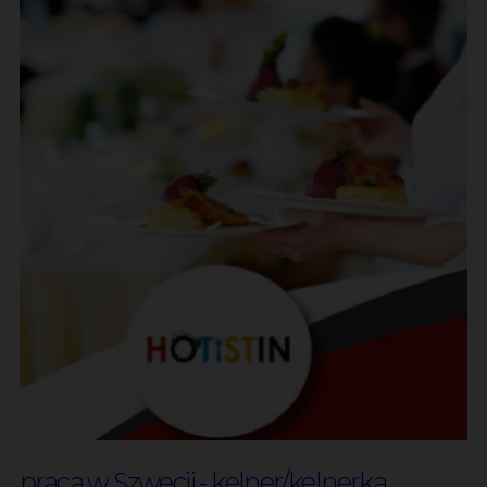
praca w Szwecji - kelner/kelnerka