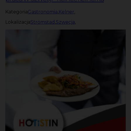
Kategoria
Gastronomia
,
Kelner
,
Lokalizacja
Strömstad
,
Szwecja
,