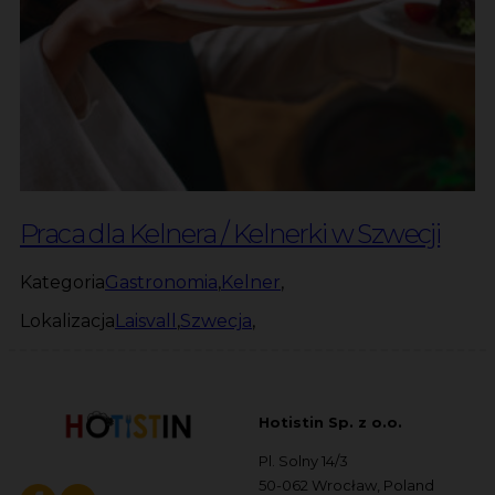
Praca dla Kelnera / Kelnerki w Szwecji
Kategoria
Gastronomia
,
Kelner
,
Lokalizacja
Laisvall
,
Szwecja
,
Hotistin Sp. z o.o.
Pl. Solny 14/3
50-062 Wrocław, Poland