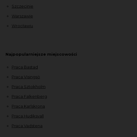
Szczecinie
Warszawie
Wrocławiu
Najpopularniejsze miejscowości
Praca Bastad
Praca Visingsö
Praca Sztokholm
Praca Falkenberg
Praca Karlskrona
Praca Hudiksvall
Praca Vadstena