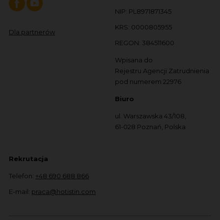
NIP: PL8971871345
KRS: 0000805955
Dla partnerów
REGON: 384511600
Wpisana do
Rejestru Agencji Zatrudnienia
pod numerem 22976
Biuro
ul. Warszawska 43/108,
61-028 Poznań, Polska
Rekrutacja
Telefon:
+48 690 688 866
E-mail:
praca@hotistin.com