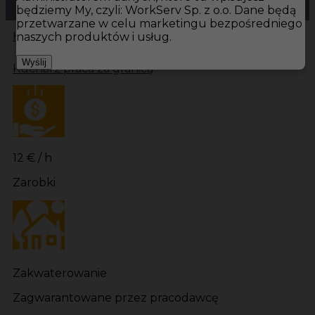
będziemy My, czyli: WorkServ Sp. z o.o. Dane będą
przetwarzane w celu marketingu bezpośredniego
Hotistin
Oferty pracy
Kuchnia Bastad
Kuchnia
naszych produktów i usług.
Wyślij
Kucharz praca za granicą
12 € / h
Zarobki
Zakwaterowanie
Zagwarantowane przez pracodawcę