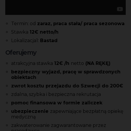
Termin: od
zaraz, praca stała/ praca sezonowa
Stawka
12€ netto/h
Lokalizacja1:
Bastad
Oferujemy
atrakcyjna stawka
12€ /h
netto
(NA RĘKĘ)
bezpieczny wyjazd, pracę w sprawdzonych
obiektach
zwrot kosztu przejazdu do Szwecji do 200€
zdalna, szybka i bezpieczna rekrutacja
pomoc finansowa w formie zaliczek
ubezpieczenie
zapewniające bezpłatną opiekę
medyczną
zakwaterowanie zagwarantowane przez
pracodawcę