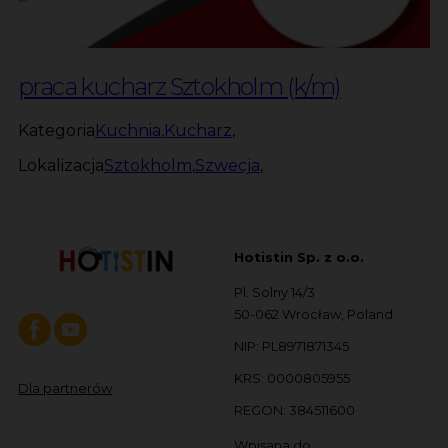
praca kucharz Sztokholm (k/m)
Kategoria
Kuchnia
,
Kucharz
,
Lokalizacja
Sztokholm
,
Szwecja
,
Hotistin Sp. z o.o.
Pl. Solny 14/3
50-062 Wrocław, Poland
NIP: PL8971871345
KRS: 0000805955
Dla partnerów
REGON: 384511600
Wpisana do