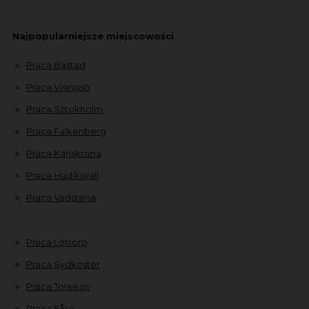
Najpopularniejsze miejscowości
Praca Bastad
Praca Visingsö
Praca Sztokholm
Praca Falkenberg
Praca Karlskrona
Praca Hudiksvall
Praca Vadstena
Praca Löttorp
Praca Sydkoster
Praca Torekov
Praca Fårö