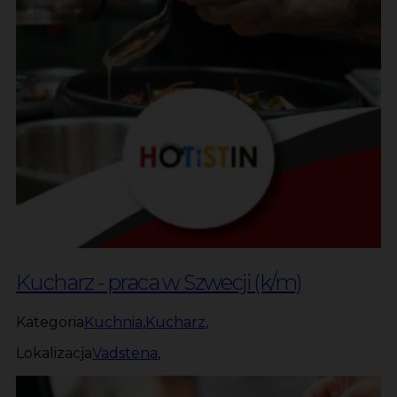
Kucharz - praca w Szwecji (k/m)
Kategoria
Kuchnia
,
Kucharz
,
Lokalizacja
Vadstena
,