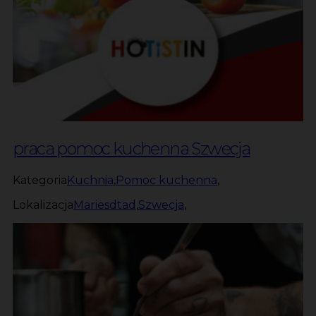
praca pomoc kuchenna Szwecja
Kategoria
Kuchnia
,
Pomoc kuchenna
,
Lokalizacja
Mariesdtad
,
Szwecja
,