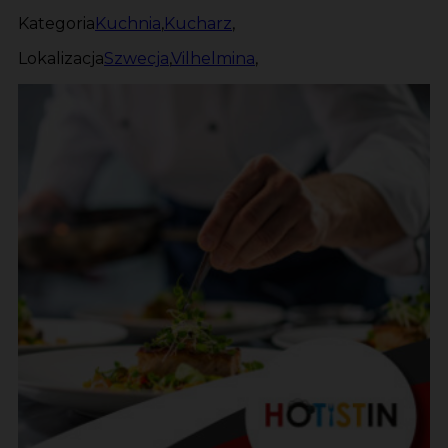
Kategoria
Kuchnia
,
Kucharz
,
Lokalizacja
Szwecja
,
Vilhelmina
,