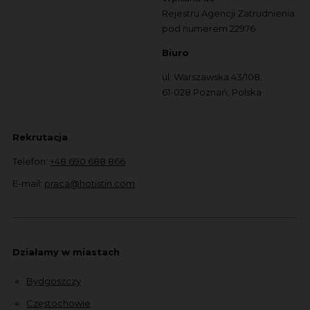
Rejestru Agencji Zatrudnienia
pod numerem 22976
Biuro
ul. Warszawska 43/108,
61-028 Poznań, Polska
Rekrutacja
Telefon:
+48 690 688 866
E-mail:
praca@hotistin.com
Działamy w miastach
Bydgoszczy
Częstochowie