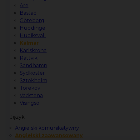
Are
Bastad
Göteborg
Huddinge
Hudiksvall
Kalmar
Karlskrona
Rättvik
Sandhamn
Sydkoster
Sztokholm
Torekov
Vadstena
Visingsö
Języki
Angielski komunikatywny
Angielski zaawansowany