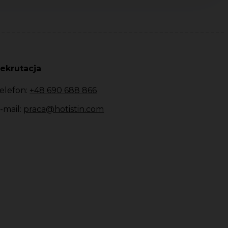
ekrutacja
elefon:
+48 690 688 866
-mail:
praca@hotistin.com