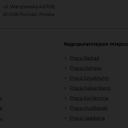
ul. Warszawska 43/108,
61-028 Poznań, Polska
Najpopularniejsze miejsc
Praca Bastad
Praca Visingsö
Praca Sztokholm
u
Praca Falkenberg
e
Praca Karlskrona
e
Praca Hudiksvall
u
Praca Vadstena