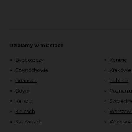
Działamy w miastach
Bydgoszczy
Koninie
Częstochowie
Krakowie
Gdańsku
Lublinie
Gdyni
Poznani
Kaliszu
Szczecini
Kielcach
Warszawi
Katowicach
Wrocławi