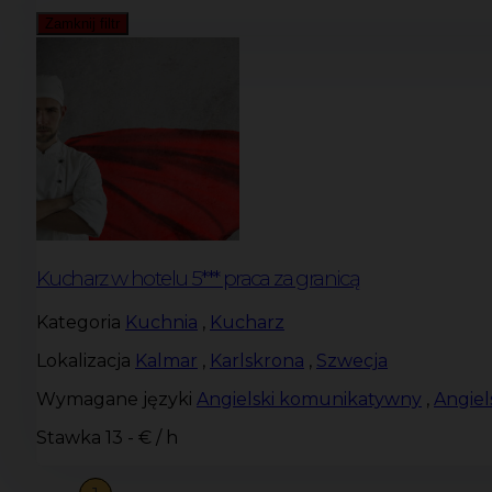
Zamknij filtr
Kucharz w hotelu 5*** praca za granicą
Kategoria
Kuchnia
,
Kucharz
Lokalizacja
Kalmar
,
Karlskrona
,
Szwecja
Wymagane języki
Angielski komunikatywny
,
Angie
Stawka
13 - € / h