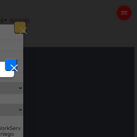
og
Kontakt
 WorkServ
dniego