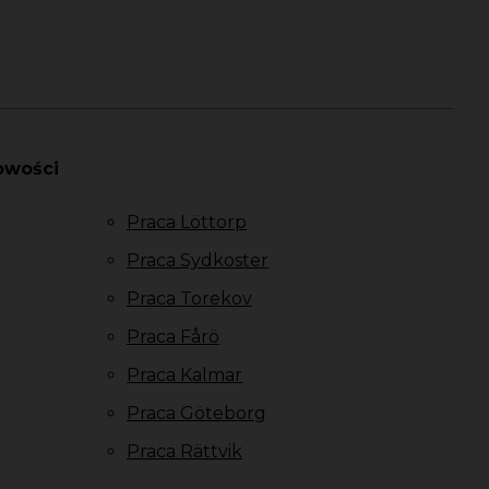
owości
Praca Löttorp
Praca Sydkoster
Praca Torekov
Praca Fårö
Praca Kalmar
Praca Göteborg
Praca Rättvik