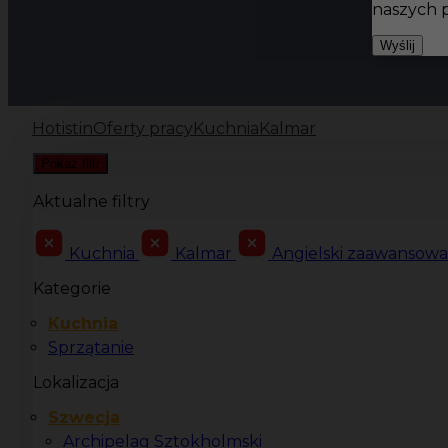
naszych 
Wyślij
Hotistin
Oferty pracy
Kuchnia
Kalmar
Pokaż filtr
Aktualne filtry
Kuchnia
Kalmar
Angielski zaawansow
Kategorie
Kuchnia
Sprzątanie
Lokalizacja
Szwecja
Archipelag Sztokholmski