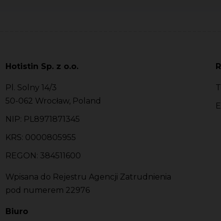
Hotistin Sp. z o.o.
R
Pl. Solny 14/3
T
50-062 Wrocław, Poland
E
NIP: PL8971871345
KRS: 0000805955
REGON: 384511600
Wpisana do Rejestru Agencji Zatrudnienia
pod numerem 22976
Biuro