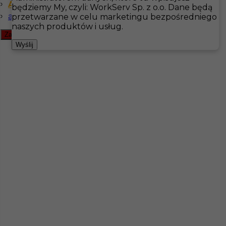
Angielski zaawansowany
będziemy My, czyli: WorkServ Sp. z o.o. Dane będą
angielski podstawowy
przetwarzane w celu marketingu bezpośredniego
Hotistin
Oferty pracy
Inne
Szwecja
naszych produktów i usług.
Zamknij filtr
Pokaż filtr
Wyślij
Praca na taśmie zagranica Szwecja
Kategoria
Inne
,
Rzeźnik / wykrawacz
Lokalizacja
Szwecja
Wymagane języki
Angielski komunikatywny
,
Angielski zaawansowany