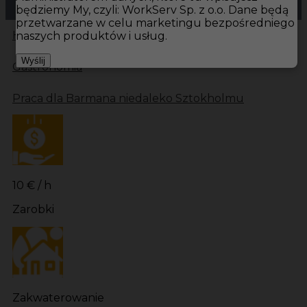
będziemy My, czyli: WorkServ Sp. z o.o. Dane będą
przetwarzane w celu marketingu bezpośredniego
Hotistin
Oferty pracy
Gastronomia Huddinge
naszych produktów i usług.
Wyślij
Gastronomia
Praca dla Barmana niedaleko Sztokholmu
10 € / h
Zarobki
Zakwaterowanie