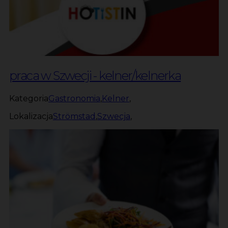
praca w Szwecji - kelner/kelnerka
Kategoria
Gastronomia
,
Kelner
,
Lokalizacja
Strömstad
,
Szwecja
,