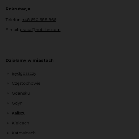
Rekrutacja
Telefon:
+48 690 688 866
E-mail:
praca@hotistin.com
Działamy w miastach
Bydgoszczy
Częstochowie
Gdańsku
Gdyni
Kaliszu
Kielcach
Katowicach