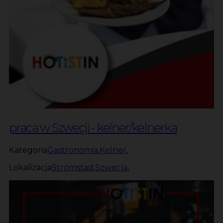
praca w Szwecji - kelner/kelnerka
Kategoria
Gastronomia
,
Kelner
,
Lokalizacja
Strömstad
,
Szwecja
,