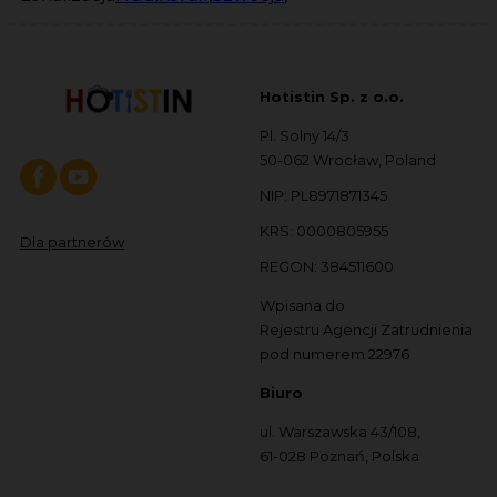
Hotistin Sp. z o.o.
Pl. Solny 14/3
50-062 Wrocław, Poland
NIP: PL8971871345
KRS: 0000805955
Dla partnerów
REGON: 384511600
Wpisana do
Rejestru Agencji Zatrudnienia
pod numerem 22976
Biuro
ul. Warszawska 43/108,
61-028 Poznań, Polska