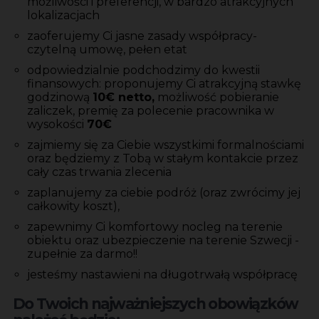
możliwości i preferencji, w bardzo atrakcyjnych
lokalizacjach
zaoferujemy Ci jasne zasady współpracy-
czytelną umowę, pełen etat
odpowiedzialnie podchodzimy do kwestii
finansowych: proponujemy Ci atrakcyjną stawkę
godzinową
10€ netto,
możliwość pobieranie
zaliczek, premię za polecenie pracownika w
wysokości
70€
zajmiemy się za Ciebie wszystkimi formalnościami
oraz będziemy z Tobą w stałym kontakcie przez
cały czas trwania zlecenia
zaplanujemy za ciebie podróż (oraz zwrócimy jej
całkowity koszt),
zapewnimy Ci komfortowy nocleg na terenie
obiektu oraz ubezpieczenie na terenie Szwecji -
zupełnie za darmo!!
jesteśmy nastawieni na długotrwałą współpracę
Do Twoich najważniejszych obowiązków