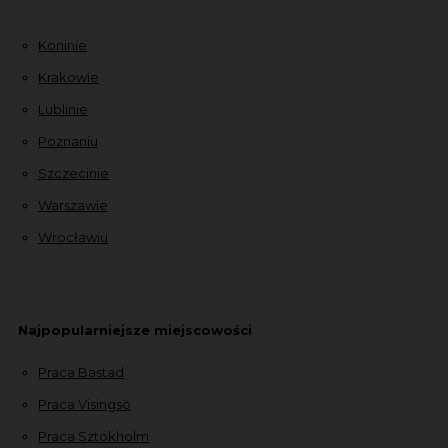
Koninie
Krakowie
Lublinie
Poznaniu
Szczecinie
Warszawie
Wrocławiu
Najpopularniejsze miejscowości
Praca Bastad
Praca Visingsö
Praca Sztokholm