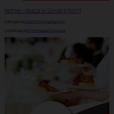
kelner - praca w Szwecji (k/m)
Kategoria
Gastronomia
,
Kelner
,
Lokalizacja
Strömstad
,
Szwecja
,