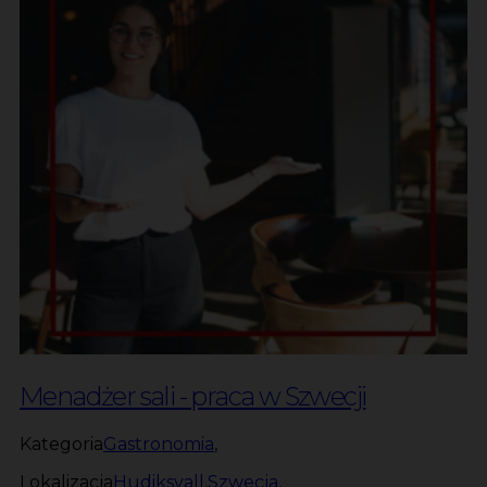
Menadżer sali - praca w Szwecji
Kategoria
Gastronomia
,
Lokalizacja
Hudiksvall
,
Szwecja
,