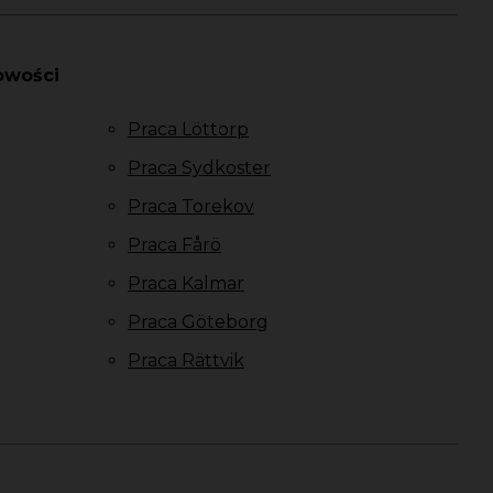
owości
Praca Löttorp
Praca Sydkoster
Praca Torekov
Praca Fårö
Praca Kalmar
Praca Göteborg
Praca Rättvik