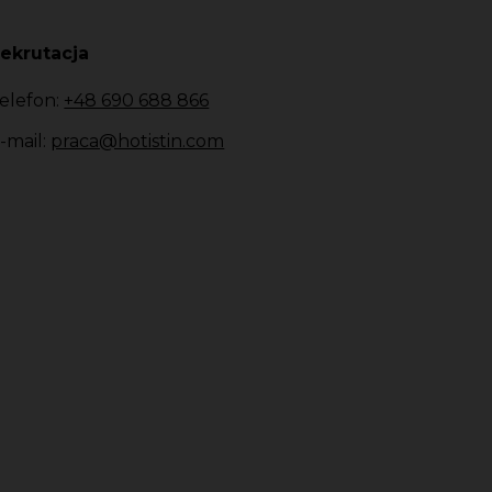
ekrutacja
elefon:
+48 690 688 866
-mail:
praca@hotistin.com