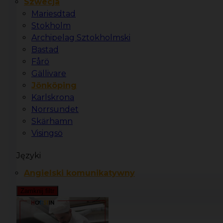
Szwecja
Mariesdtad
Stokholm
Archipelag Sztokholmski
Bastad
Fårö
Gällivare
Jönköping
Karlskrona
Norrsundet
Skärhamn
Visingsö
Języki
Angielski komunikatywny
Zamknij filtr