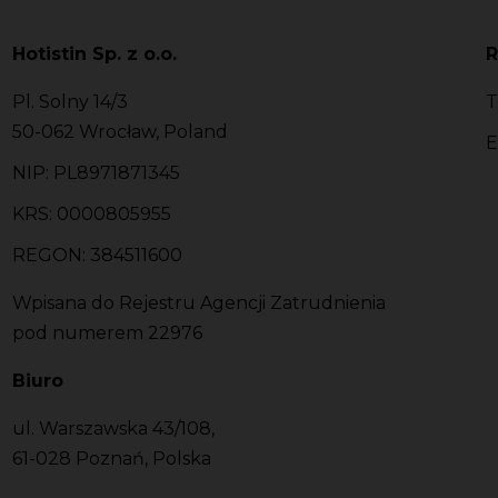
Hotistin Sp. z o.o.
R
Pl. Solny 14/3
T
50-062 Wrocław, Poland
E
NIP: PL8971871345
KRS: 0000805955
REGON: 384511600
Wpisana do Rejestru Agencji Zatrudnienia
pod numerem 22976
Biuro
ul. Warszawska 43/108,
61-028 Poznań, Polska