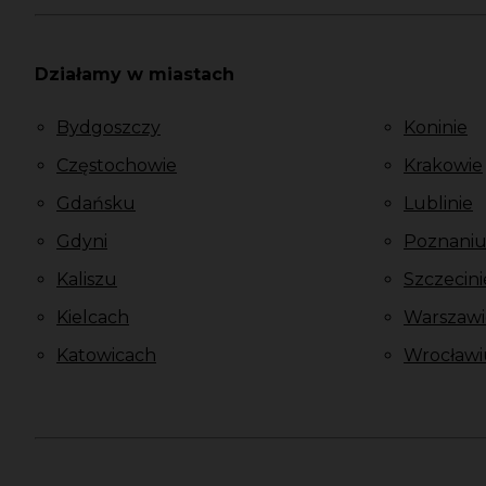
Działamy w miastach
Bydgoszczy
Koninie
Częstochowie
Krakowie
Gdańsku
Lublinie
Gdyni
Poznani
Kaliszu
Szczecini
Kielcach
Warszawi
Katowicach
Wrocławi