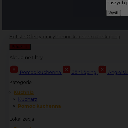
naszych 
Wyślij
Hotistin
Oferty pracy
Pomoc kuchenna
Jönköping
Pokaż filtr
Aktualne filtry
Pomoc kuchenna
Jönköping
Angiels
Kategorie
Kuchnia
Kucharz
Pomoc kuchenna
Lokalizacja