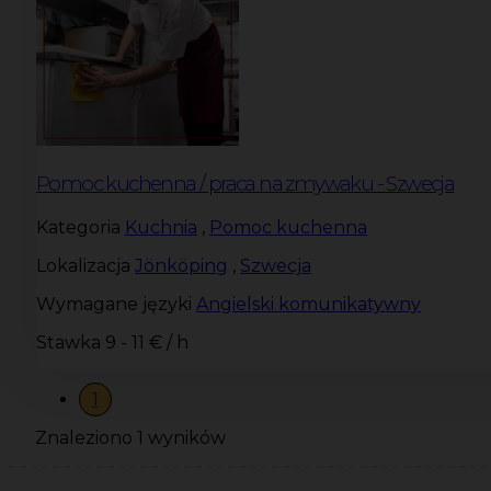
Pomoc kuchenna / praca na zmywaku - Szwecja
Kategoria
Kuchnia
,
Pomoc kuchenna
Lokalizacja
Jönköping
,
Szwecja
Wymagane języki
Angielski komunikatywny
Stawka
9 - 11 € / h
1
Znaleziono 1 wyników