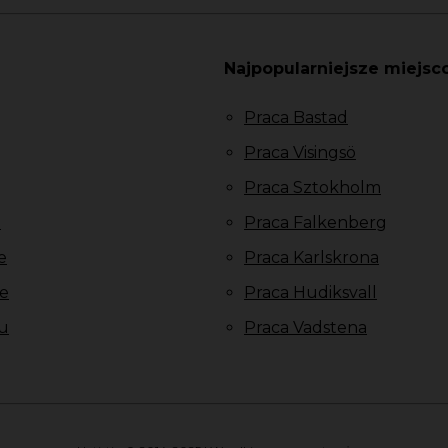
Najpopularniejsze miejsc
Praca Bastad
Praca Visingsö
Praca Sztokholm
u
Praca Falkenberg
e
Praca Karlskrona
e
Praca Hudiksvall
u
Praca Vadstena