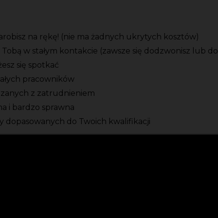
zarobisz na rękę! (nie ma żadnych ukrytych kosztów)
 Tobą w stałym kontakcie (zawsze się dodzwonisz lub d
esz się spotkać
tałych pracowników
ązanych z zatrudnieniem
zna i bardzo sprawna
 dopasowanych do Twoich kwalifikacji