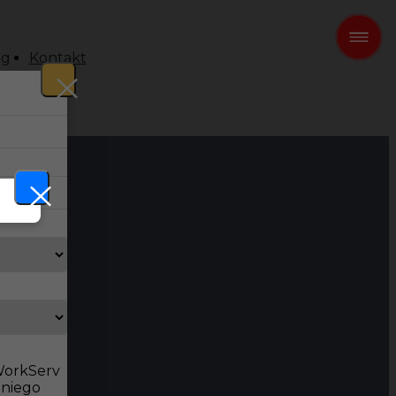
og
Kontakt
 WorkServ
dniego