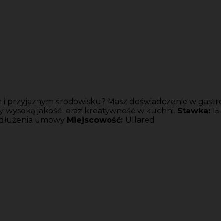
ym i przyjaznym środowisku? Masz doświadczenie w gastr
my wysoką jakość oraz kreatywność w kuchni.
Stawka:
15
zedłużenia umowy
Miejscowość:
Ullared