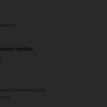
medyczną
leżeć będzie:
j
ego kucharza min. 5 lat
tywny