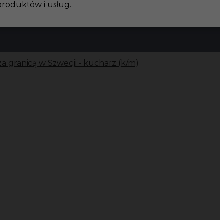
produktów i usług.
za granicą w Szwecji - kucharz (k/m)