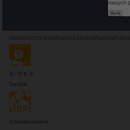
naszych 
Wyślij
Hotistin
Oferty pracy
Kuchnia Szwecja
Kuchnia
Praca 
15 - 17 € / h
Zarobki
Zakwaterowanie