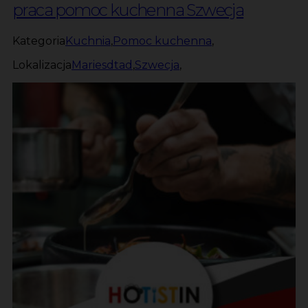
praca pomoc kuchenna Szwecja
Kategoria
Kuchnia
,
Pomoc kuchenna
,
Lokalizacja
Mariesdtad
,
Szwecja
,