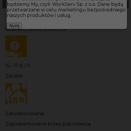
będziemy My, czyli: WorkServ Sp. z o.o. Dane będą
przetwarzane w celu marketingu bezpośredniego
Hotistin
Oferty pracy
Kuchnia Strömstad
Kuchnia
naszych produktów i usług.
Wyślij
Kucharz - praca w Szwecji
15 - 17 € / h
Zarobki
Zakwaterowanie
Zagwarantowane przez pracodawcę