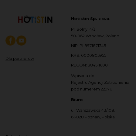
Hotistin Sp. z o.o.
Pl. Solny 14/3
50-062 Wrocław, Poland
NIP: PL8971871345
KRS: 0000805955
Dla partnerów
REGON: 384511600
Wpisana do
Rejestru Agencji Zatrudnienia
pod numerem 22976
Biuro
ul. Warszawska 43/108,
61-028 Poznań, Polska