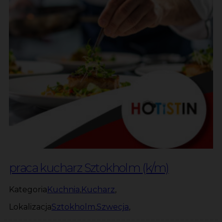
praca kucharz Sztokholm (k/m)
Kategoria
Kuchnia
,
Kucharz
,
Lokalizacja
Sztokholm
,
Szwecja
,