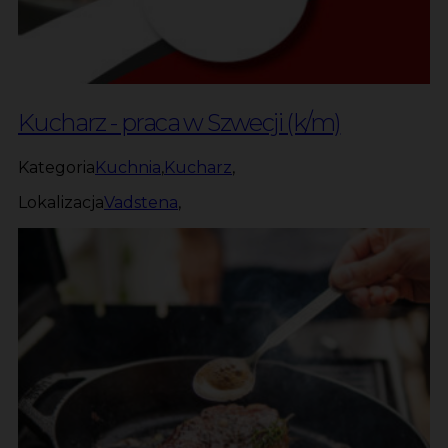
Kucharz - praca w Szwecji (k/m)
Kategoria
Kuchnia
,
Kucharz
,
Lokalizacja
Vadstena
,