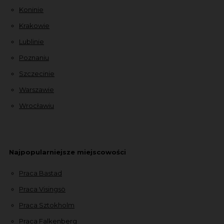
Koninie
Krakowie
Lublinie
Poznaniu
Szczecinie
Warszawie
Wrocławiu
Najpopularniejsze miejscowości
Praca Bastad
Praca Visingsö
Praca Sztokholm
Praca Falkenberg