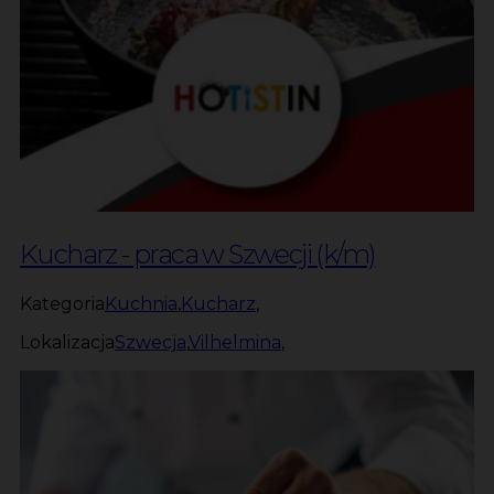
Kucharz - praca w Szwecji (k/m)
Kategoria
Kuchnia
,
Kucharz
,
Lokalizacja
Szwecja
,
Vilhelmina
,