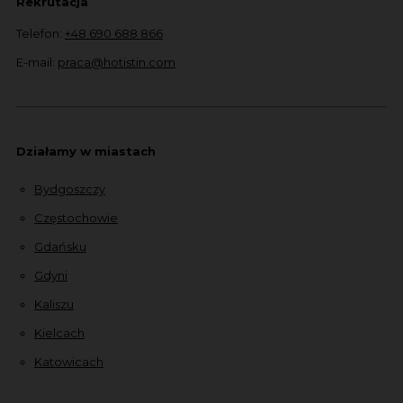
Rekrutacja
Telefon:
+48 690 688 866
E-mail:
praca@hotistin.com
Działamy w miastach
Bydgoszczy
Częstochowie
Gdańsku
Gdyni
Kaliszu
Kielcach
Katowicach