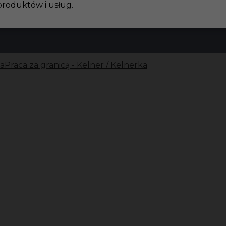
produktów i usług.
a
Praca za granicą - Kelner / Kelnerka