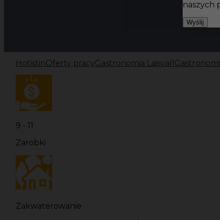
naszych 
Wyślij
Hotistin
Oferty pracy
Gastronomia Laisvall
Gastronomi
9 - 11
Zarobki
Zakwaterowanie