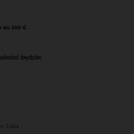
u do 200 €
leżeć będzie:
. 3 lata