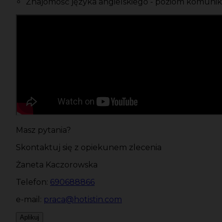
Znajomość języka angielskiego - poziom komuni
Masz pytania?
Skontaktuj się z opiekunem zlecenia
Żaneta Kaczorowska
Telefon:
690688866
e-mail:
praca@hotistin.com
Aplikuj