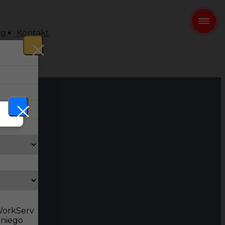
og
Kontakt
 WorkServ
dniego