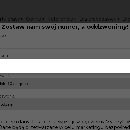
rty pracy
Opinie
Referencje
Dla pracodawcy
Bl
Zostaw nam swój numer, a oddzwonimy!
isko
ielski komunikatywny
fonu:
wonić:
dzwonić:
atorem danych, które tu wpisujesz będziemy My, czyli:
o. Dane będą przetwarzane w celu marketingu bezpośre