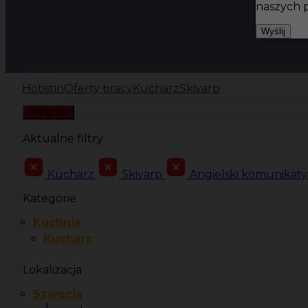
naszych 
Wyślij
Hotistin
Oferty pracy
Kucharz
Skivarp
Pokaż filtr
Aktualne filtry
Kucharz
Skivarp
Angielski komunikat
Kategorie
Kuchnia
Kucharz
Lokalizacja
Szwecja