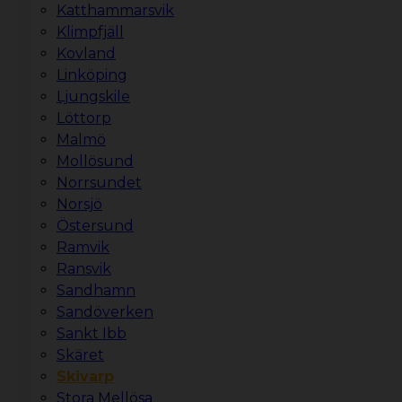
Katthammarsvik
Klimpfjäll
Kovland
Linköping
Ljungskile
Löttorp
Malmö
Mollösund
Norrsundet
Norsjö
Östersund
Ramvik
Ransvik
Sandhamn
Sandöverken
Sankt Ibb
Skäret
Skivarp
Stora Mellösa