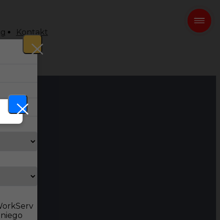
og
Kontakt
 WorkServ
dniego