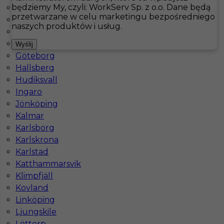
będziemy My, czyli: WorkServ Sp. z o.o. Dane będą
Bastad
przetwarzane w celu marketingu bezpośredniego
Båtskärsnäs
Hotistin
Oferty pracy
Kucharz
Strömstad
naszych produktów i usług.
Falkenberg
Fårö
Pokaż filtr
Wyślij
Göteborg
Hallsberg
Hudiksvall
Ingaro
Jönköping
Kalmar
Karlsborg
Karlskrona
Karlstad
Kucharz - praca w Szwecji
Katthammarsvik
Klimpfjäll
Kategoria
Kuchnia
,
Kucharz
Kovland
Lokalizacja
Strömstad
,
Szwecja
Linköping
Ljungskile
Wymagane języki
Angielski komunikatywny
Löttorp